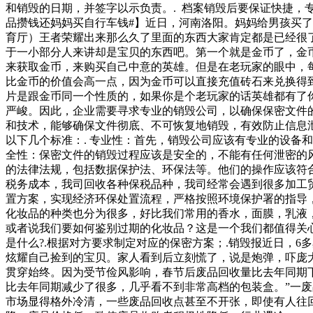
和销毁的日期，并签字以示负责。. 档案销毁后要保证快捷，
品攒钱还妈妈买自行车钱#】近日，河南洛阳。妈妈给男孩买
育厅）王者荣耀出来那么久了里面的东西大家肯定都是已经很
于一小部分人来讲却是宝贝的东西吧。第一个就是金币了，金
来获取金币，来购买自己中意的英雄。但是在老玩家的眼中，
比金币的价值会高一点，因为金币可以直接充值砖石来兑换得
片是跟金币同一个性质的，如果你是个老玩家的话英雄都有了
严峻。因此，企业需要寻求专业的销毁公司，以确保保密文件
和技术，能够确保文件彻底、不可恢复地销毁，有效防止信息
以下几个标准：. 专业性：首先，销毁公司应该有专业的设备
全性：保密文件的销毁过程应该是安全的，不能有任何泄密的风
的法律法规，包括数据保护法、环保法等。他们的操作应该符
税务成本，我司回收各种保税品种，我司经常会遇到很多加工
置方案，实现经济环保处置流程，严格按照环境保护署的指导
化妆品的种类也分为很多，好比我们常用的香水，面膜，乳液
或者说我们要如何鉴别过期的化妆品？这是一个我们都值得关
是什么?.根据对方要求制定对应的保密方案；.销毁报近日，
炫耀自己捡到的宝贝。家人看到后立刻慌了，说是炮弹，吓庞
贯穿始终。因为受节俭风影响，春节后废品回收量比去年同期
比去年同期减少了很多，几乎看不到非常高档的包装盒。”一
市场显得格外冷清，一些废品回收点甚至不开张，即使有人往