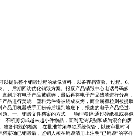
可以提供整个销毁过程的录像资料，以备存档查验。过程。6、
束。、后期回访优化销毁方案。报废产品销毁中心电话号码多
，直到所有电子产品被碾碎，最后再将电子产品残渣进行分离，
子产品进行焚烧，塑料元件将被烧成灰烬，而金属颗粒则被提取
料产品用机器或手工粉碎后埋到地底下，报废的电子产品经过-
题。一、销毁文件档案的方式：. 物理粉碎:通过碎纸机或类似
毁”，不断剪切成越来越小件物品，直到无法识别和成为混合的废
. 准备销毁的档案，在批准前须单独系统保管，以便审批时可
至档案确已销毁后，监销人须在销毁清册上注明“已销毁”的字样