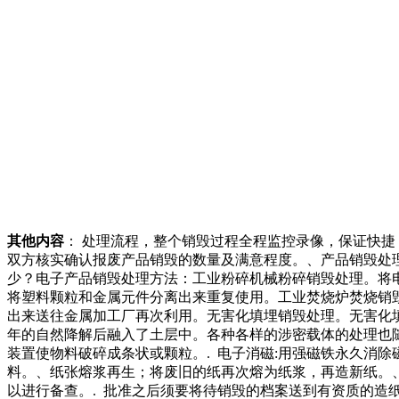
其他内容
： 处理流程，整个销毁过程全程监控录像，保证快
双方核实确认报废产品销毁的数量及满意程度。、产品销毁处
少？电子产品销毁处理方法：工业粉碎机械粉碎销毁处理。将
将塑料颗粒和金属元件分离出来重复使用。工业焚烧炉焚烧销
出来送往金属加工厂再次利用。无害化填埋销毁处理。无害化
年的自然降解后融入了土层中。各种各样的涉密载体的处理也随
装置使物料破碎成条状或颗粒。. 电子消磁:用强磁铁永久消
料。、纸张熔浆再生；将废旧的纸再次熔为纸浆，再造新纸。、
以进行备查。. 批准之后须要将待销毁的档案送到有资质的造