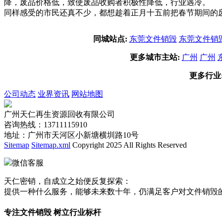
降，废品价格低，致使废品收购者积极性降低，行业遇冷。 
同样感受的市民还真不少，都想趁着正月十五前把春节期间的
同城站点:
东莞文件销毁
东莞文件销
更多城市主站:
广州
广州
更多行业
公司动态
业界资讯
网站地图
广州天仁再生资源回收有限公司
咨询热线：13711115910
地址：广州市天河区小新塘横圳路10号
Sitemap
Sitemap.xml
Copyright 2025 All Rights Reserved
微信客服
天仁密销，自成立之始便反复探索：
提供一种什么服务，能够未来数十年，仍满足客户对文件销毁
专注文件销毁 树立行业标杆