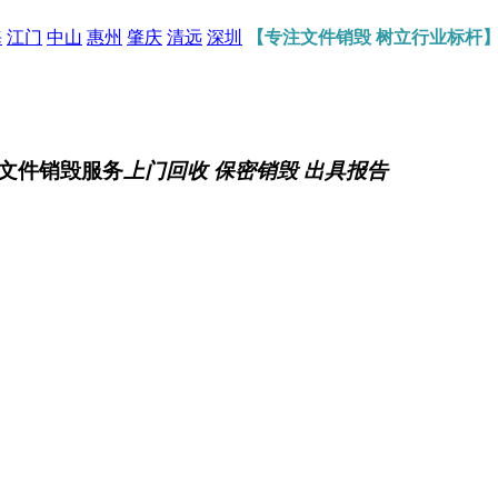
海
江门
中山
惠州
肇庆
清远
深圳
【专注文件销毁 树立行业标杆
文件销毁服务
上门回收 保密销毁 出具报告