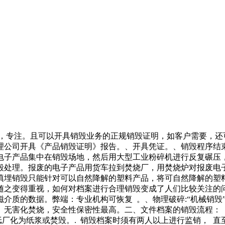
捷，专注。且可以开具销毁业务的正规销毁证明，如客户需要，还
理公司开具《产品销毁证明》报告。、开具凭证。、销毁程序结
电子产品集中在销毁场地，然后用大型工业粉碎机进行反复碾压
毁处理。报废的电子产品用货车拉到焚烧厂，用焚烧炉对报废电
填埋销毁只能针对可以自然降解的塑料产品，将可自然降解的塑
之变得重视，如何对档案进行合理销毁变成了人们比较关注的问
除磁介质的数据。弊端：专业机构可恢复 。、物理破碎:“机械销
无害化焚烧，安全性保密性最高。二、文件档案的销毁流程： 
纸厂化为纸浆或焚毁。. 销毁档案时须有两人以上进行监销， 直