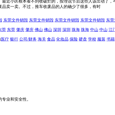
最近小区根本看不到收破烂的，按理说节后这些人该出动了，今
废品卖一卖。不过，推车收废品的人的确少了很多，有时
毁
东莞文件销毁
东莞文件销毁
东莞文件销毁
东莞文件销毁
东莞
东莞
东莞
肇庆
肇庆
佛山
佛山
深圳
深圳
珠海
珠海
中山
中山
江
:
医疗
银行
公司/财务
海关
食品
化妆品
保险
硬盘
学校
服装
书籍
的专业和安全性。