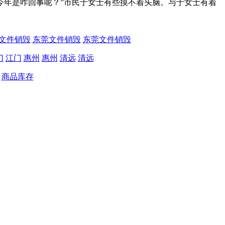
年是咋回事呢？”市民于女士有些摸不着头脑。与于女士有着
文件销毁
东莞文件销毁
东莞文件销毁
门
江门
惠州
惠州
清远
清远
商品库存