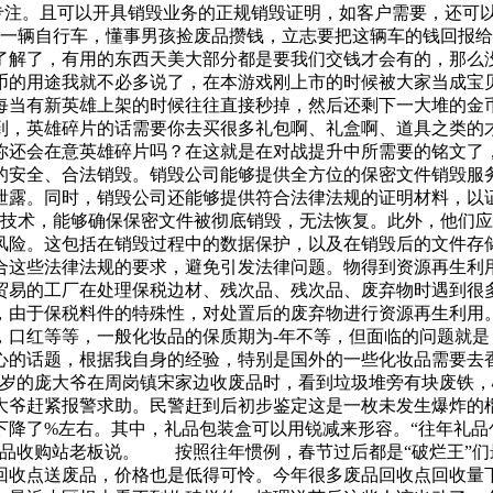
专注。且可以开具销毁业务的正规销毁证明，如客户需要，还可
了一辆自行车，懂事男孩捡废品攒钱，立志要把这辆车的钱回报
了解了，有用的东西天美大部分都是要我们交钱才会有的，那么
币的用途我就不必多说了，在本游戏刚上市的时候被大家当成宝
每当有新英雄上架的时候往往直接秒掉，然后还剩下一大堆的金
到，英雄碎片的话需要你去买很多礼包啊、礼盒啊、道具之类的
你还会在意英雄碎片吗？在这就是在对战提升中所需要的铭文了
的安全、合法销毁。销毁公司能够提供全方位的保密文件销毁服
泄露。同时，销毁公司还能够提供符合法律法规的证明材料，以
和技术，能够确保保密文件被彻底销毁，无法恢复。此外，他们应
险。这包括在销毁过程中的数据保护，以及在销毁后的文件存储
合这些法律法规的要求，避免引发法律问题。物得到资源再生利用
贸易的工厂在处理保税边材、残次品、残次品、废弃物时遇到很
，由于保税料件的特殊性，对处置后的废弃物进行资源再生利用
，口红等等，一般化妆品的保质期为-年不等，但面临的问题就
心的话题，根据我自身的经验，特别是国外的一些化妆品需要去
6多岁的庞大爷在周岗镇宋家边收废品时，看到垃圾堆旁有块废铁
大爷赶紧报警求助。民警赶到后初步鉴定这是一枚未发生爆炸的
下降了%左右。其中，礼品包装盒可以用锐减来形容。“往年礼品
废品收购站老板说。 按照往年惯例，春节过后都是“破烂王”
回收点送废品，价格也是低得可怜。今年很多废品回收点回收量