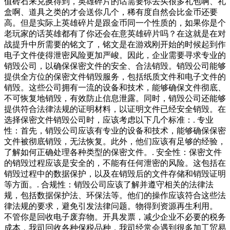
值砖石来兑换得到，英雄碎片的话需要你去买很多礼包啊、礼
盒啊、道具之类的才会送你几个，稀有度自然会比金币还要
高。但是实际上英雄碎片是跟金币同一个性质的，如果你是个
老玩家的话英雄都有了你还会在意英雄碎片吗？在这就是在对
战提升中所需要的铭文了，铭文是在游戏刚开始的时候起到作
电子文件使得泄密风险更加严峻。因此，企业需要寻求专业的
销毁公司，以确保保密文件的安全、合法销毁。销毁公司能够
提供全方位的保密文件销毁服务，包括纸质文件和电子文件的
销毁。这些公司拥有一流的设备和技术，能够确保文件彻底、
不可恢复地销毁，有效防止信息泄露。同时，销毁公司还能够
提供符合法律法规的证明材料，以证明文件已经安全销毁。在
选择保密文件销毁公司时，应该考虑以下几个标准：. 专业
性：首先，销毁公司应该有专业的设备和技术，能够确保保密
文件被彻底销毁，无法恢复。此外，他们应该有足够的经验，
了解如何正确处理各种类型的保密文件。. 安全性：保密文件
的销毁过程应该是安全的，不能有任何泄密的风险。这包括在
销毁过程中的数据保护，以及在销毁后的文件存储和销毁证明
等方面。. 合规性：销毁公司应该了解并遵守相关的法律法
规，包括数据保护法、环保法等。他们的操作应该符合这些法
律法规的要求，避免引发法律问题。物得到资源再生利用。
不管你是回收电子废弃物。开具发票，减少企业不必要的税务
成本，我司回收各种保税品种，我司经常会遇到很多加工贸易