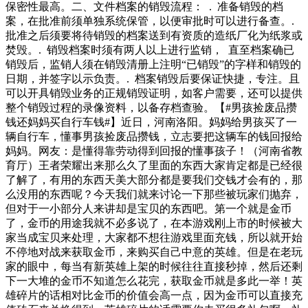
保密性最高。二、文件档案的销毁流程： . 准备销毁的档
案，在批准前须单独系统保管，以便审批时可以进行备查。.
批准之后须要将待销毁的档案送到有资质的造纸厂化为纸浆或
焚毁。. 销毁档案时须有两人以上进行监销， 直至档案确已
销毁后，监销人须在销毁清册上注明“已销毁”的字样和销毁的
日期，并签字以示负责。. 档案销毁后要保证快捷，专注。且
可以开具销毁业务的正规销毁证明，如客户需要，还可以提供
整个销毁过程的录像资料，以备存档查验。【#男孩捡废品攒
钱还妈妈买自行车钱#】近日，河南洛阳。妈妈给男孩买了一
辆自行车，懂事男孩捡废品攒钱，立志要把这辆车的钱回报给
妈妈。网友：是懂得靠劳动得到回报的懂事孩子！（河南省教
育厅）王者荣耀出来那么久了里面的东西大家肯定都是已经很
了解了，有用的东西天美大部分都是要我们交钱才会有的，那
么没用的东西呢？今天我们就来讨论一下那些被玩家们抛弃，
但对于一小部分人来讲却是宝贝的东西吧。第一个就是金币
了，金币的用途我就不必多说了，在本游戏刚上市的时候被大
家当成宝贝来处理，大家都不想往游戏里面充钱，所以就开始
不停地对战来获取金币，来购买自己中意的英雄。但是在老玩
家的眼中，每当有新英雄上架的时候往往直接秒掉，然后还剩
下一大堆的金币不知道怎么花完，获取金币就是多此一举！英
雄碎片的话相对比金币的价值会高一点，因为金币可以直接充