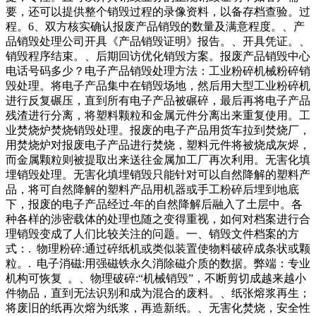
要，还可以提供整个销毁过程的录像资料，以备存档查验。过
程。6、双方核实确认报废产品销毁的数量及满意程度。、产
品销毁处理公司开具《产品销毁证明》报告。、开具凭证。、
销毁程序结束。、后期回访优化销毁方案。报废产品销毁中心
电话号码多少？电子产品销毁处理方法：工业粉碎机械粉碎销
毁处理。将电子产品集中在销毁场地，然后用大型工业粉碎机
进行反复碾压，直到所有电子产品被碾碎，最后再将电子产品
残渣进行分离，将塑料颗粒和金属元件分离出来重复使用。工
业焚烧炉焚烧销毁处理。报废的电子产品用货车拉到焚烧厂，
用焚烧炉对报废电子产品进行焚烧，塑料元件将被烧成灰烬，
而金属颗粒则被提取出来送往金属加工厂再次利用。无害化填
埋销毁处理。无害化填埋销毁只能针对可以自然降解的塑料产
品，将可自然降解的塑料产品用机器或手工粉碎后埋到地底
下，报废的电子产品经过-年的自然降解后融入了土层中。各
种各样的涉密载体的处理也随之变得重视，如何对档案进行合
理销毁变成了人们比较关注的问题。一、销毁文件档案的方
式：. 物理粉碎:通过碎纸机或类似装置使物料破碎成条状或颗
粒。. 电子消磁:用强磁铁永久消除磁介质的数据。弊端：专业
机构可恢复 。、物理破碎:“机械销毁”，不断剪切成越来越小
件物品，直到无法识别和成为混合的废料。、纸张熔浆再生；
将废旧的纸再次熔为纸浆，再造新纸。、无害化焚烧，安全性