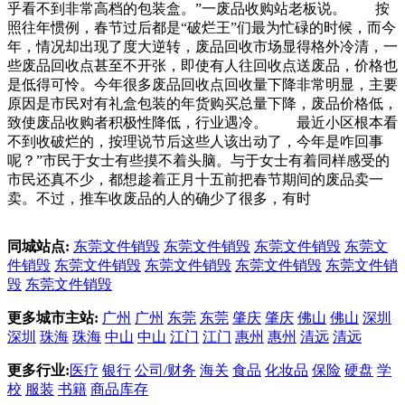
乎看不到非常高档的包装盒。”一废品收购站老板说。 按
照往年惯例，春节过后都是“破烂王”们最为忙碌的时候，而今
年，情况却出现了度大逆转，废品回收市场显得格外冷清，一
些废品回收点甚至不开张，即使有人往回收点送废品，价格也
是低得可怜。今年很多废品回收点回收量下降非常明显，主要
原因是市民对有礼盒包装的年货购买总量下降，废品价格低，
致使废品收购者积极性降低，行业遇冷。 最近小区根本看
不到收破烂的，按理说节后这些人该出动了，今年是咋回事
呢？”市民于女士有些摸不着头脑。与于女士有着同样感受的
市民还真不少，都想趁着正月十五前把春节期间的废品卖一
卖。不过，推车收废品的人的确少了很多，有时
同城站点:
东莞文件销毁
东莞文件销毁
东莞文件销毁
东莞文
件销毁
东莞文件销毁
东莞文件销毁
东莞文件销毁
东莞文件销
毁
东莞文件销毁
更多城市主站:
广州
广州
东莞
东莞
肇庆
肇庆
佛山
佛山
深圳
深圳
珠海
珠海
中山
中山
江门
江门
惠州
惠州
清远
清远
更多行业:
医疗
银行
公司/财务
海关
食品
化妆品
保险
硬盘
学
校
服装
书籍
商品库存