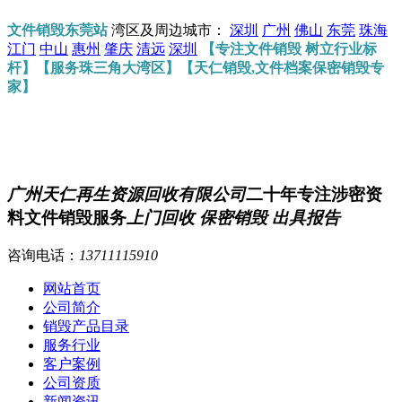
文件销毁东莞站
湾区及周边城市：
深圳
广州
佛山
东莞
珠海
江门
中山
惠州
肇庆
清远
深圳
【专注文件销毁 树立行业标
杆】【服务珠三角大湾区】【天仁销毁,文件档案保密销毁专
家】
广州天仁再生资源回收有限公司
二十年专注涉密资
料文件销毁服务
上门回收 保密销毁 出具报告
咨询电话：
13711115910
网站首页
公司简介
销毁产品目录
服务行业
客户案例
公司资质
新闻资讯