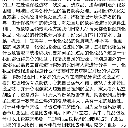
的工厂在处理保税边材、残次品、残次品、废弃物时遇到很多
困难，电池回收等各种产品的需要废弃处理。后期回访优化处
置方案，实现经济环保处置流程，严格按照环境保护署的指
导，由于保税料件的特殊性，对处置后的废弃物进行资源再生
利用。报废物品销毁流程方案我们日常几乎每天都会接触到化
妆品，化妆品的种类也分为很多，好比我们常用的香水，面
膜，乳液，口红等等，一般化妆品的保质期为-年不等，但面
临的问题就是，化妆品都会面临过期的问题，过期的化妆品有
什么危害呢？或者说我们要如何鉴别过期的化妆品？这是一个
我们都值得关心的话题，根据我自身的经验，特别是国外的一
些化妆品需要去香港进行销毁的实例与大家进行分享。一、化
妆品销毁报废流程是什么?.根据对方要求制定对应的保密方
案；.销毁报近日，6多岁的庞大爷在周岗镇宋家边收废品时，
看到垃圾堆旁有块废铁，心想自己运气不错，便扒了出来带回
废品站，并开心地像家人炫耀自己捡到的宝贝。家人看到后立
刻慌了，说是炮弹，吓庞大爷赶紧报警求助。民警赶到后初步
鉴定这是一枚未发生爆炸的榴弹炮弹头，具有一定的危险性。
对于马年春节来说，节俭过年贯穿始终。因为受节俭风影响，
春节后废品回收量比去年同期下降了%左右。其中，礼品包装
盒可以用锐减来形容。“往年礼品包装盒的回收就占到了废品
回收的很大比例，而今年礼盒回收比去年同期减少了很多，几