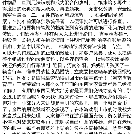
件物品，直到无法识别和成为混合的废料。、纸张熔浆再生；
将废旧的纸再次熔为纸浆，再造新纸。、无害化焚烧，安全性
保密性最高。二、文件档案的销毁流程： . 准备销毁的档
案，在批准前须单独系统保管，以便审批时可以进行备查。.
批准之后须要将待销毁的档案送到有资质的造纸厂化为纸浆或
焚毁。. 销毁档案时须有两人以上进行监销， 直至档案确已
销毁后，监销人须在销毁清册上注明“已销毁”的字样和销毁的
日期，并签字以示负责。. 档案销毁后要保证快捷，专注。且
可以开具销毁业务的正规销毁证明，如客户需要，还可以提供
整个销毁过程的录像资料，以备存档查验。【#男孩捡废品攒
钱还妈妈买自行车钱#】近日，河南洛阳。妈妈给男孩买了一
辆自行车，懂事男孩捡废品攒钱，立志要把这辆车的钱回报给
妈妈。网友：是懂得靠劳动得到回报的懂事孩子！（河南省教
育厅）王者荣耀出来那么久了里面的东西大家肯定都是已经很
了解了，有用的东西天美大部分都是要我们交钱才会有的，那
么没用的东西呢？今天我们就来讨论一下那些被玩家们抛弃，
但对于一小部分人来讲却是宝贝的东西吧。第一个就是金币
了，金币的用途我就不必多说了，在本游戏刚上市的时候被大
家当成宝贝来处理，大家都不想往游戏里面充钱，所以就开始
不停地对战来获取金币，来购买自己中意的英雄。但是在老玩
家的眼中，每当有新英雄上架的时候往往直接秒掉，然后还剩