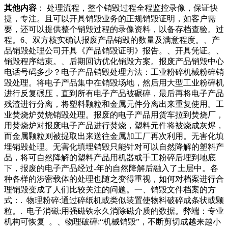
其他内容
： 处理流程，整个销毁过程全程监控录像，保证快
捷，专注。且可以开具销毁业务的正规销毁证明，如客户需
要，还可以提供整个销毁过程的录像资料，以备存档查验。过
程。6、双方核实确认报废产品销毁的数量及满意程度。、产
品销毁处理公司开具《产品销毁证明》报告。、开具凭证。、
销毁程序结束。、后期回访优化销毁方案。报废产品销毁中心
电话号码多少？电子产品销毁处理方法：工业粉碎机械粉碎销
毁处理。将电子产品集中在销毁场地，然后用大型工业粉碎机
进行反复碾压，直到所有电子产品被碾碎，最后再将电子产品
残渣进行分离，将塑料颗粒和金属元件分离出来重复使用。工
业焚烧炉焚烧销毁处理。报废的电子产品用货车拉到焚烧厂，
用焚烧炉对报废电子产品进行焚烧，塑料元件将被烧成灰烬，
而金属颗粒则被提取出来送往金属加工厂再次利用。无害化填
埋销毁处理。无害化填埋销毁只能针对可以自然降解的塑料产
品，将可自然降解的塑料产品用机器或手工粉碎后埋到地底
下，报废的电子产品经过-年的自然降解后融入了土层中。各
种各样的涉密载体的处理也随之变得重视，如何对档案进行合
理销毁变成了人们比较关注的问题。一、销毁文件档案的方
式：. 物理粉碎:通过碎纸机或类似装置使物料破碎成条状或颗
粒。. 电子消磁:用强磁铁永久消除磁介质的数据。弊端：专业
机构可恢复 。、物理破碎:“机械销毁”，不断剪切成越来越小