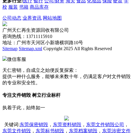
更多行业:
医疗
银行
公司/财务
海关
食品
化妆品
保险
硬盘
学
校
服装
书籍
商品库存
公司动态
业界资讯
网站地图
广州天仁再生资源回收有限公司
咨询热线：13711115910
地址：广州市天河区小新塘横圳路10号
Sitemap
Sitemap.xml
Copyright 2025 All Rights Reserved
微信客服
天仁密销，自成立之始便反复探索：
提供一种什么服务，能够未来数十年，仍满足客户对文件销毁
的专业和安全性。
专注文件销毁 树立行业标杆
执着于此，始终如一
关键词
:
东莞保密销毁
，
东莞资料销毁
，
东莞文件销毁公司
，
东莞文件销毁
，
东莞标书销毁
，
东莞档案销毁
，
东莞涉密文件