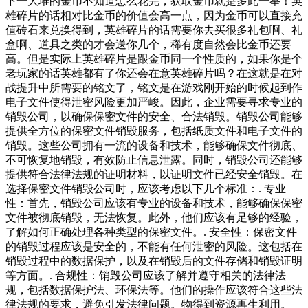
下一大堆的金币不知道怎么花完，获取金币就是多此一举！英
雄碎片的话相对比金币的价值会高一点，因为金币可以直接充
值砖石来兑换得到，英雄碎片的话需要你去买很多礼包啊、礼
盒啊、道具之类的才会送你几个，稀有度自然会比金币还要
高。但是实际上英雄碎片是跟金币同一个性质的，如果你是个
老玩家的话英雄都有了你还会在意英雄碎片吗？在这就是在对
战提升中所需要的铭文了，铭文是在游戏刚开始的时候起到作
电子文件使得泄密风险更加严峻。因此，企业需要寻求专业的
销毁公司，以确保保密文件的安全、合法销毁。销毁公司能够
提供全方位的保密文件销毁服务，包括纸质文件和电子文件的
销毁。这些公司拥有一流的设备和技术，能够确保文件彻底、
不可恢复地销毁，有效防止信息泄露。同时，销毁公司还能够
提供符合法律法规的证明材料，以证明文件已经安全销毁。在
选择保密文件销毁公司时，应该考虑以下几个标准：. 专业
性：首先，销毁公司应该有专业的设备和技术，能够确保保密
文件被彻底销毁，无法恢复。此外，他们应该有足够的经验，
了解如何正确处理各种类型的保密文件。. 安全性：保密文件
的销毁过程应该是安全的，不能有任何泄密的风险。这包括在
销毁过程中的数据保护，以及在销毁后的文件存储和销毁证明
等方面。. 合规性：销毁公司应该了解并遵守相关的法律法
规，包括数据保护法、环保法等。他们的操作应该符合这些法
律法规的要求，避免引发法律问题。物得到资源再生利用。