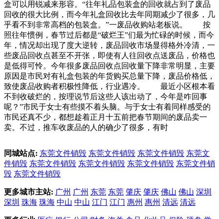
盒可以用锐减来形容。“往年礼品包装盒的回收就占到了废品
回收的很大比例，而今年礼盒回收比去年同期减少了很多，几
乎看不到非常高档的包装盒。”一废品收购站老板说。 按
照往年惯例，春节过后都是“破烂王”们最为忙碌的时候，而今
年，情况却出现了度大逆转，废品回收市场显得格外冷清，一
些废品回收点甚至不开张，即使有人往回收点送废品，价格也
是低得可怜。今年很多废品回收点回收量下降非常明显，主要
原因是市民对有礼盒包装的年货购买总量下降，废品价格低，
致使废品收购者积极性降低，行业遇冷。 最近小区根本看
不到收破烂的，按理说节后这些人该出动了，今年是咋回事
呢？”市民于女士有些摸不着头脑。与于女士有着同样感受的
市民还真不少，都想趁着正月十五前把春节期间的废品卖一
卖。不过，推车收废品的人的确少了很多，有时
同城站点:
东莞文件销毁
东莞文件销毁
东莞文件销毁
东莞文
件销毁
东莞文件销毁
东莞文件销毁
东莞文件销毁
东莞文件销
毁
东莞文件销毁
更多城市主站:
广州
广州
东莞
东莞
肇庆
肇庆
佛山
佛山
深圳
深圳
珠海
珠海
中山
中山
江门
江门
惠州
惠州
清远
清远