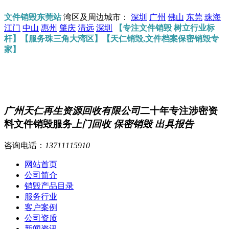
文件销毁东莞站
湾区及周边城市：
深圳
广州
佛山
东莞
珠海
江门
中山
惠州
肇庆
清远
深圳
【专注文件销毁 树立行业标
杆】【服务珠三角大湾区】【天仁销毁,文件档案保密销毁专
家】
广州天仁再生资源回收有限公司
二十年专注涉密资
料文件销毁服务
上门回收 保密销毁 出具报告
咨询电话：
13711115910
网站首页
公司简介
销毁产品目录
服务行业
客户案例
公司资质
新闻资讯