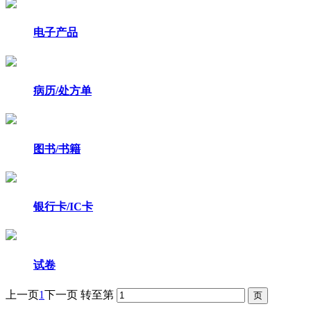
电子产品
病历/处方单
图书/书籍
银行卡/IC卡
试卷
上一页
1
下一页
转至第