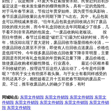
刻慌了，说是炮弹，吓庞大爷赶紧报警求助。民警赶到后初步
鉴定这是一枚未发生爆炸的榴弹炮弹头，具有一定的危险性。
对于马年春节来说，节俭过年贯穿始终。因为受节俭风影响，
春节后废品回收量比去年同期下降了%左右。其中，礼品包装
盒可以用锐减来形容。“往年礼品包装盒的回收就占到了废品
回收的很大比例，而今年礼盒回收比去年同期减少了很多，几
乎看不到非常高档的包装盒。”一废品收购站老板说。 按
照往年惯例，春节过后都是“破烂王”们最为忙碌的时候，而今
年，情况却出现了度大逆转，废品回收市场显得格外冷清，一
些废品回收点甚至不开张，即使有人往回收点送废品，价格也
是低得可怜。今年很多废品回收点回收量下降非常明显，主要
原因是市民对有礼盒包装的年货购买总量下降，废品价格低，
致使废品收购者积极性降低，行业遇冷。 最近小区根本看
不到收破烂的，按理说节后这些人该出动了，今年是咋回事
呢？”市民于女士有些摸不着头脑。与于女士有着同样感受的
市民还真不少，都想趁着正月十五前把春节期间的废品卖一
卖。不过，推车收废品的人的确少了很多，有时
同城站点:
东莞文件销毁
东莞文件销毁
东莞文件销毁
东莞文
件销毁
东莞文件销毁
东莞文件销毁
东莞文件销毁
东莞文件销
毁
东莞文件销毁