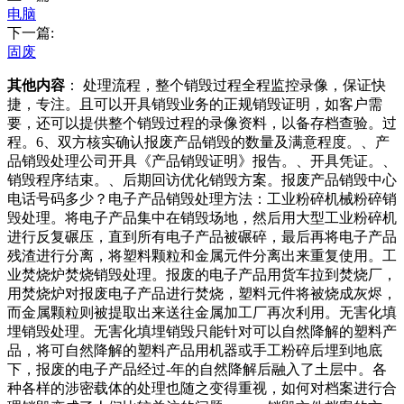
电脑
下一篇:
固废
其他内容
： 处理流程，整个销毁过程全程监控录像，保证快
捷，专注。且可以开具销毁业务的正规销毁证明，如客户需
要，还可以提供整个销毁过程的录像资料，以备存档查验。过
程。6、双方核实确认报废产品销毁的数量及满意程度。、产
品销毁处理公司开具《产品销毁证明》报告。、开具凭证。、
销毁程序结束。、后期回访优化销毁方案。报废产品销毁中心
电话号码多少？电子产品销毁处理方法：工业粉碎机械粉碎销
毁处理。将电子产品集中在销毁场地，然后用大型工业粉碎机
进行反复碾压，直到所有电子产品被碾碎，最后再将电子产品
残渣进行分离，将塑料颗粒和金属元件分离出来重复使用。工
业焚烧炉焚烧销毁处理。报废的电子产品用货车拉到焚烧厂，
用焚烧炉对报废电子产品进行焚烧，塑料元件将被烧成灰烬，
而金属颗粒则被提取出来送往金属加工厂再次利用。无害化填
埋销毁处理。无害化填埋销毁只能针对可以自然降解的塑料产
品，将可自然降解的塑料产品用机器或手工粉碎后埋到地底
下，报废的电子产品经过-年的自然降解后融入了土层中。各
种各样的涉密载体的处理也随之变得重视，如何对档案进行合