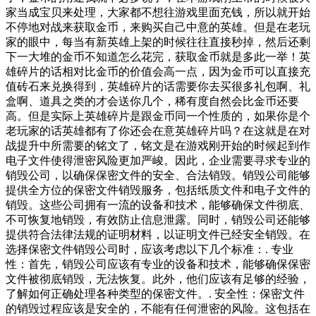
家当成宝贝来处理，大家都不想往游戏里面充钱，所以就开始
不停地对战来获取金币，来购买自己中意的英雄。但是在老玩
家的眼中，每当有新英雄上架的时候往往直接秒掉，然后还剩
下一大堆的金币不知道怎么花完，获取金币就是多此一举！英
雄碎片的话相对比金币的价值会高一点，因为金币可以直接充
值砖石来兑换得到，英雄碎片的话需要你去买很多礼包啊、礼
盒啊、道具之类的才会送你几个，稀有度自然会比金币还要
高。但是实际上英雄碎片是跟金币同一个性质的，如果你是个
老玩家的话英雄都有了你还会在意英雄碎片吗？在这就是在对
战提升中所需要的铭文了，铭文是在游戏刚开始的时候起到作
电子文件使得泄密风险更加严峻。因此，企业需要寻求专业的
销毁公司，以确保保密文件的安全、合法销毁。销毁公司能够
提供全方位的保密文件销毁服务，包括纸质文件和电子文件的
销毁。这些公司拥有一流的设备和技术，能够确保文件彻底、
不可恢复地销毁，有效防止信息泄露。同时，销毁公司还能够
提供符合法律法规的证明材料，以证明文件已经安全销毁。在
选择保密文件销毁公司时，应该考虑以下几个标准：. 专业
性：首先，销毁公司应该有专业的设备和技术，能够确保保密
文件被彻底销毁，无法恢复。此外，他们应该有足够的经验，
了解如何正确处理各种类型的保密文件。. 安全性：保密文件
的销毁过程应该是安全的，不能有任何泄密的风险。这包括在