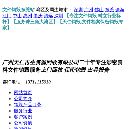
文件销毁东莞站
湾区及周边城市：
深圳
广州
佛山
东莞
珠海
江门
中山
惠州
肇庆
清远
深圳
【专注文件销毁 树立行业标
杆】【服务珠三角大湾区】【天仁销毁,文件档案保密销毁专
家】
广州天仁再生资源回收有限公司
二十年专注涉密资
料文件销毁服务
上门回收 保密销毁 出具报告
咨询电话：
13711115910
网站首页
公司简介
销毁产品目录
服务行业
客户案例
公司资质
新闻资讯