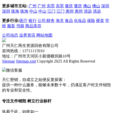
更多城市主站:
广州
广州
东莞
东莞
肇庆
肇庆
佛山
佛山
深圳
深圳
珠海
珠海
中山
中山
江门
江门
惠州
惠州
清远
清远
更多行业:
医疗
银行
公司/财务
海关
食品
化妆品
保险
硬盘
学
校
服装
书籍
商品库存
公司动态
业界资讯
网站地图
广州天仁再生资源回收有限公司
咨询热线：13711115910
地址：广州市天河区小新塘横圳路10号
Sitemap
Sitemap.xml
Copyright 2025 All Rights Reserved
微信客服
天仁密销，自成立之始便反复探索：
提供一种什么服务，能够未来数十年，仍满足客户对文件销毁
的专业和安全性。
专注文件销毁 树立行业标杆
执着于此，始终如一