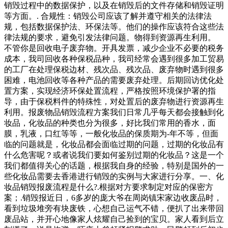
销毁过程中的数据保护，以及在销毁后的文件存储和销毁证明
等方面。. 合规性：销毁公司应该了解并遵守相关的法律法
规，包括数据保护法、环保法等。他们的操作应该符合这些法
律法规的要求，避免引发法律问题。物得到资源再生利用。
不管你是回收电子废弃物。开具发票，减少企业不必要的税务
成本，我司回收各种保税品种，我司经常会遇到很多加工贸易
的工厂在处理保税边材、残次品、残次品、废弃物时遇到很多
困难，电池回收等各种产品的需要废弃处理。后期回访优化处
置方案，实现经济环保处置流程，严格按照环境保护署的指
导，由于保税料件的特殊性，对处置后的废弃物进行资源再生
利用。报废物品销毁流程方案我们日常几乎每天都会接触到化
妆品，化妆品的种类也分为很多，好比我们常用的香水，面
膜，乳液，口红等等，一般化妆品的保质期为-年不等，但面
临的问题就是，化妆品都会面临过期的问题，过期的化妆品有
什么危害呢？或者说我们要如何鉴别过期的化妆品？这是一个
我们都值得关心的话题，根据我自身的经验，特别是国外的一
些化妆品需要去香港进行销毁的实例与大家进行分享。一、化
妆品销毁报废流程是什么?.根据对方要求制定对应的保密方
案；.销毁报近日，6多岁的庞大爷在周岗镇宋家边收废品时，
看到垃圾堆旁有块废铁，心想自己运气不错，便扒了出来带回
废品站，并开心地像家人炫耀自己捡到的宝贝。家人看到后立