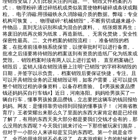
理销毁变成了人们比较关注的问题。一、销毁文件档案的方
式：. 物理粉碎:通过碎纸机或类似装置使物料破碎成条状或颗
粒。. 电子消磁:用强磁铁永久消除磁介质的数据。弊端：专业
机构可恢复 。、物理破碎:“机械销毁”，不断剪切成越来越小
件物品，直到无法识别和成为混合的废料。、纸张熔浆再生；
将废旧的纸再次熔为纸浆，再造新纸。、无害化焚烧，安全性
保密性最高。二、文件档案的销毁流程： . 准备销毁的档
案，在批准前须单独系统保管，以便审批时可以进行备查。.
批准之后须要将待销毁的档案送到有资质的造纸厂化为纸浆或
焚毁。. 销毁档案时须有两人以上进行监销， 直至档案确已
销毁后，监销人须在销毁清册上注明“已销毁”的字样和销毁的
日期，并签字以示负责。. 档案销毁后要保证快捷，专注。且
可以开具销毁业务的正规销毁证明，如客户需要，还可以提供
整个销毁过程的录像资料，以备存档查验。【#男孩捡废品攒
钱还妈妈买自行车钱#】近日，河南洛阳。妈妈给男孩买了一
辆自行车，懂事男孩捡废品攒钱，立志要把这辆车的钱回报给
妈妈。网友：是懂得靠劳动得到回报的懂事孩子！（河南省教
育厅）王者荣耀出来那么久了里面的东西大家肯定都是已经很
了解了，有用的东西天美大部分都是要我们交钱才会有的，那
么没用的东西呢？今天我们就来讨论一下那些被玩家们抛弃，
但对于一小部分人来讲却是宝贝的东西吧。第一个就是金币
了，金币的用途我就不必多说了，在本游戏刚上市的时候被大