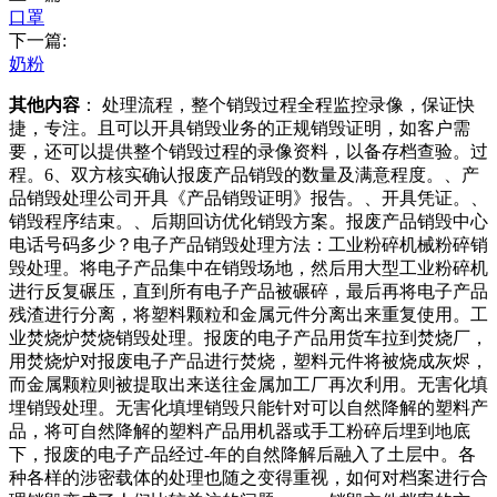
口罩
下一篇:
奶粉
其他内容
： 处理流程，整个销毁过程全程监控录像，保证快
捷，专注。且可以开具销毁业务的正规销毁证明，如客户需
要，还可以提供整个销毁过程的录像资料，以备存档查验。过
程。6、双方核实确认报废产品销毁的数量及满意程度。、产
品销毁处理公司开具《产品销毁证明》报告。、开具凭证。、
销毁程序结束。、后期回访优化销毁方案。报废产品销毁中心
电话号码多少？电子产品销毁处理方法：工业粉碎机械粉碎销
毁处理。将电子产品集中在销毁场地，然后用大型工业粉碎机
进行反复碾压，直到所有电子产品被碾碎，最后再将电子产品
残渣进行分离，将塑料颗粒和金属元件分离出来重复使用。工
业焚烧炉焚烧销毁处理。报废的电子产品用货车拉到焚烧厂，
用焚烧炉对报废电子产品进行焚烧，塑料元件将被烧成灰烬，
而金属颗粒则被提取出来送往金属加工厂再次利用。无害化填
埋销毁处理。无害化填埋销毁只能针对可以自然降解的塑料产
品，将可自然降解的塑料产品用机器或手工粉碎后埋到地底
下，报废的电子产品经过-年的自然降解后融入了土层中。各
种各样的涉密载体的处理也随之变得重视，如何对档案进行合