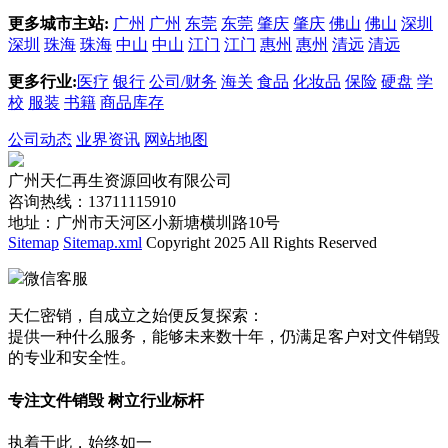
更多城市主站:
广州
广州
东莞
东莞
肇庆
肇庆
佛山
佛山
深圳
深圳
珠海
珠海
中山
中山
江门
江门
惠州
惠州
清远
清远
更多行业:
医疗
银行
公司/财务
海关
食品
化妆品
保险
硬盘
学
校
服装
书籍
商品库存
公司动态
业界资讯
网站地图
广州天仁再生资源回收有限公司
咨询热线：13711115910
地址：广州市天河区小新塘横圳路10号
Sitemap
Sitemap.xml
Copyright 2025 All Rights Reserved
微信客服
天仁密销，自成立之始便反复探索：
提供一种什么服务，能够未来数十年，仍满足客户对文件销毁
的专业和安全性。
专注文件销毁 树立行业标杆
执着于此，始终如一