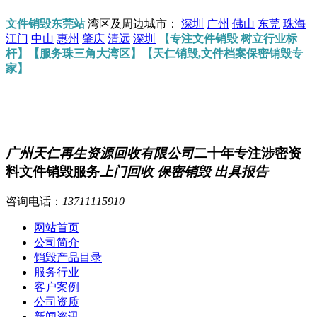
文件销毁东莞站
湾区及周边城市：
深圳
广州
佛山
东莞
珠海
江门
中山
惠州
肇庆
清远
深圳
【专注文件销毁 树立行业标
杆】【服务珠三角大湾区】【天仁销毁,文件档案保密销毁专
家】
广州天仁再生资源回收有限公司
二十年专注涉密资
料文件销毁服务
上门回收 保密销毁 出具报告
咨询电话：
13711115910
网站首页
公司简介
销毁产品目录
服务行业
客户案例
公司资质
新闻资讯