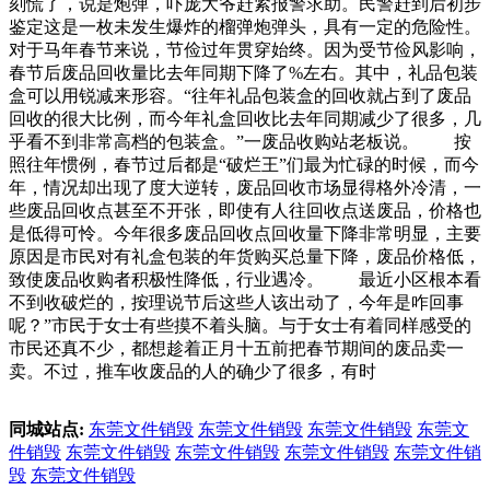
刻慌了，说是炮弹，吓庞大爷赶紧报警求助。民警赶到后初步
鉴定这是一枚未发生爆炸的榴弹炮弹头，具有一定的危险性。
对于马年春节来说，节俭过年贯穿始终。因为受节俭风影响，
春节后废品回收量比去年同期下降了%左右。其中，礼品包装
盒可以用锐减来形容。“往年礼品包装盒的回收就占到了废品
回收的很大比例，而今年礼盒回收比去年同期减少了很多，几
乎看不到非常高档的包装盒。”一废品收购站老板说。 按
照往年惯例，春节过后都是“破烂王”们最为忙碌的时候，而今
年，情况却出现了度大逆转，废品回收市场显得格外冷清，一
些废品回收点甚至不开张，即使有人往回收点送废品，价格也
是低得可怜。今年很多废品回收点回收量下降非常明显，主要
原因是市民对有礼盒包装的年货购买总量下降，废品价格低，
致使废品收购者积极性降低，行业遇冷。 最近小区根本看
不到收破烂的，按理说节后这些人该出动了，今年是咋回事
呢？”市民于女士有些摸不着头脑。与于女士有着同样感受的
市民还真不少，都想趁着正月十五前把春节期间的废品卖一
卖。不过，推车收废品的人的确少了很多，有时
同城站点:
东莞文件销毁
东莞文件销毁
东莞文件销毁
东莞文
件销毁
东莞文件销毁
东莞文件销毁
东莞文件销毁
东莞文件销
毁
东莞文件销毁