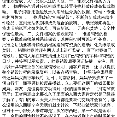
理销毁变成了人们比较关注的问题。一、销毁文件档案的方
式：. 物理粉碎:通过碎纸机或类似装置使物料破碎成条状或颗
粒。. 电子消磁:用强磁铁永久消除磁介质的数据。弊端：专业
机构可恢复 。、物理破碎:“机械销毁”，不断剪切成越来越小
件物品，直到无法识别和成为混合的废料。、纸张熔浆再生；
将废旧的纸再次熔为纸浆，再造新纸。、无害化焚烧，安全性
保密性最高。二、文件档案的销毁流程： . 准备销毁的档
案，在批准前须单独系统保管，以便审批时可以进行备查。.
批准之后须要将待销毁的档案送到有资质的造纸厂化为纸浆或
焚毁。. 销毁档案时须有两人以上进行监销， 直至档案确已
销毁后，监销人须在销毁清册上注明“已销毁”的字样和销毁的
日期，并签字以示负责。. 档案销毁后要保证快捷，专注。且
可以开具销毁业务的正规销毁证明，如客户需要，还可以提供
整个销毁过程的录像资料，以备存档查验。【#男孩捡废品攒
钱还妈妈买自行车钱#】近日，河南洛阳。妈妈给男孩买了一
辆自行车，懂事男孩捡废品攒钱，立志要把这辆车的钱回报给
妈妈。网友：是懂得靠劳动得到回报的懂事孩子！（河南省教
育厅）王者荣耀出来那么久了里面的东西大家肯定都是已经很
了解了，有用的东西天美大部分都是要我们交钱才会有的，那
么没用的东西呢？今天我们就来讨论一下那些被玩家们抛弃，
但对于一小部分人来讲却是宝贝的东西吧。第一个就是金币
了，金币的用途我就不必多说了，在本游戏刚上市的时候被大