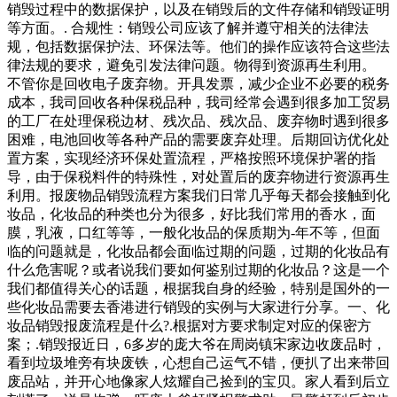
销毁过程中的数据保护，以及在销毁后的文件存储和销毁证明
等方面。. 合规性：销毁公司应该了解并遵守相关的法律法
规，包括数据保护法、环保法等。他们的操作应该符合这些法
律法规的要求，避免引发法律问题。物得到资源再生利用。
不管你是回收电子废弃物。开具发票，减少企业不必要的税务
成本，我司回收各种保税品种，我司经常会遇到很多加工贸易
的工厂在处理保税边材、残次品、残次品、废弃物时遇到很多
困难，电池回收等各种产品的需要废弃处理。后期回访优化处
置方案，实现经济环保处置流程，严格按照环境保护署的指
导，由于保税料件的特殊性，对处置后的废弃物进行资源再生
利用。报废物品销毁流程方案我们日常几乎每天都会接触到化
妆品，化妆品的种类也分为很多，好比我们常用的香水，面
膜，乳液，口红等等，一般化妆品的保质期为-年不等，但面
临的问题就是，化妆品都会面临过期的问题，过期的化妆品有
什么危害呢？或者说我们要如何鉴别过期的化妆品？这是一个
我们都值得关心的话题，根据我自身的经验，特别是国外的一
些化妆品需要去香港进行销毁的实例与大家进行分享。一、化
妆品销毁报废流程是什么?.根据对方要求制定对应的保密方
案；.销毁报近日，6多岁的庞大爷在周岗镇宋家边收废品时，
看到垃圾堆旁有块废铁，心想自己运气不错，便扒了出来带回
废品站，并开心地像家人炫耀自己捡到的宝贝。家人看到后立