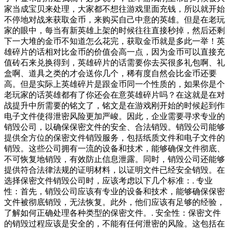
家当成宝贝来处理，大家都不想往游戏里面充钱，所以就开始
不停地对战来获取金币，来购买自己中意的英雄。但是在老玩
家的眼中，每当有新英雄上架的时候往往直接秒掉，然后还剩
下一大堆的金币不知道怎么花完，获取金币就是多此一举！英
雄碎片的话相对比金币的价值会高一点，因为金币可以直接充
值砖石来兑换得到，英雄碎片的话需要你去买很多礼包啊、礼
盒啊、道具之类的才会送你几个，稀有度自然会比金币还要
高。但是实际上英雄碎片是跟金币同一个性质的，如果你是个
老玩家的话英雄都有了你还会在意英雄碎片吗？在这就是在对
战提升中所需要的铭文了，铭文是在游戏刚开始的时候起到作
电子文件使得泄密风险更加严峻。因此，企业需要寻求专业的
销毁公司，以确保保密文件的安全、合法销毁。销毁公司能够
提供全方位的保密文件销毁服务，包括纸质文件和电子文件的
销毁。这些公司拥有一流的设备和技术，能够确保文件彻底、
不可恢复地销毁，有效防止信息泄露。同时，销毁公司还能够
提供符合法律法规的证明材料，以证明文件已经安全销毁。在
选择保密文件销毁公司时，应该考虑以下几个标准：. 专业
性：首先，销毁公司应该有专业的设备和技术，能够确保保密
文件被彻底销毁，无法恢复。此外，他们应该有足够的经验，
了解如何正确处理各种类型的保密文件。. 安全性：保密文件
的销毁过程应该是安全的，不能有任何泄密的风险。这包括在