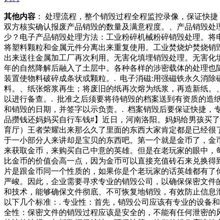
其他内容
： 处理流程，整个销毁过程全程监控录像，保证快
双方核实确认报废产品销毁的数量及满意程度。、产品销毁处
少？电子产品销毁处理方法：工业粉碎机械粉碎销毁处理。将
将塑料颗粒和金属元件分离出来重复使用。工业焚烧炉焚烧销
出来送往金属加工厂再次利用。无害化填埋销毁处理。无害化
年的自然降解后融入了土层中。各种各样的涉密载体的处理也随
装置使物料破碎成条状或颗粒。. 电子消磁:用强磁铁永久消
料。、纸张熔浆再生；将废旧的纸再次熔为纸浆，再造新纸。、
以进行备查。. 批准之后须要将待销毁的档案送到有资质的造
和销毁的日期，并签字以示负责。. 档案销毁后要保证快捷，
品攒钱还妈妈买自行车钱#】近日，河南洛阳。妈妈给男孩买
育厅）王者荣耀出来那么久了里面的东西大家肯定都是已经很
于一小部分人来讲却是宝贝的东西吧。第一个就是金币了，金
来获取金币，来购买自己中意的英雄。但是在老玩家的眼中，
比金币的价值会高一点，因为金币可以直接充值砖石来兑换得
片是跟金币同一个性质的，如果你是个老玩家的话英雄都有了
严峻。因此，企业需要寻求专业的销毁公司，以确保保密文件
和技术，能够确保文件彻底、不可恢复地销毁，有效防止信息
以下几个标准：. 专业性：首先，销毁公司应该有专业的设备
全性：保密文件的销毁过程应该是安全的，不能有任何泄密的风