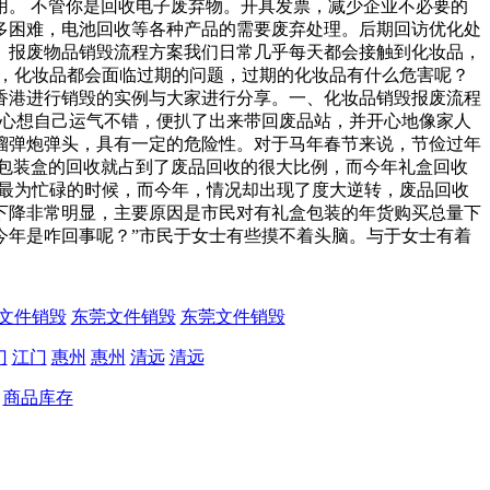
。 不管你是回收电子废弃物。开具发票，减少企业不必要的
多困难，电池回收等各种产品的需要废弃处理。后期回访优化处
。报废物品销毁流程方案我们日常几乎每天都会接触到化妆品，
是，化妆品都会面临过期的问题，过期的化妆品有什么危害呢？
香港进行销毁的实例与大家进行分享。一、化妆品销毁报废流程
，心想自己运气不错，便扒了出来带回废品站，并开心地像家人
榴弹炮弹头，具有一定的危险性。对于马年春节来说，节俭过年
包装盒的回收就占到了废品回收的很大比例，而今年礼盒回收
们最为忙碌的时候，而今年，情况却出现了度大逆转，废品回收
下降非常明显，主要原因是市民对有礼盒包装的年货购买总量下
年是咋回事呢？”市民于女士有些摸不着头脑。与于女士有着
文件销毁
东莞文件销毁
东莞文件销毁
门
江门
惠州
惠州
清远
清远
商品库存