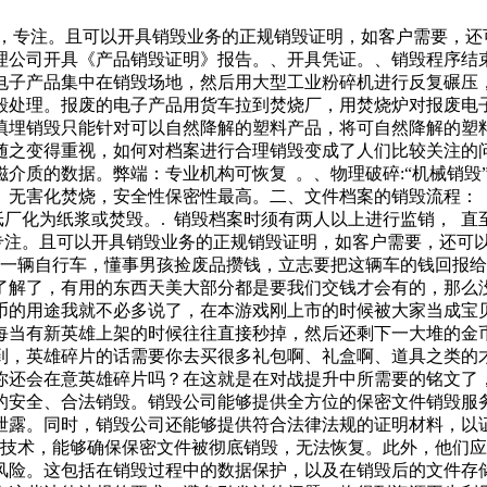
捷，专注。且可以开具销毁业务的正规销毁证明，如客户需要，还
理公司开具《产品销毁证明》报告。、开具凭证。、销毁程序结
电子产品集中在销毁场地，然后用大型工业粉碎机进行反复碾压
毁处理。报废的电子产品用货车拉到焚烧厂，用焚烧炉对报废电
填埋销毁只能针对可以自然降解的塑料产品，将可自然降解的塑
之变得重视，如何对档案进行合理销毁变成了人们比较关注的问
除磁介质的数据。弊端：专业机构可恢复 。、物理破碎:“机械销
无害化焚烧，安全性保密性最高。二、文件档案的销毁流程： 
纸厂化为纸浆或焚毁。. 销毁档案时须有两人以上进行监销， 直
专注。且可以开具销毁业务的正规销毁证明，如客户需要，还可
了一辆自行车，懂事男孩捡废品攒钱，立志要把这辆车的钱回报
了解了，有用的东西天美大部分都是要我们交钱才会有的，那么
币的用途我就不必多说了，在本游戏刚上市的时候被大家当成宝
每当有新英雄上架的时候往往直接秒掉，然后还剩下一大堆的金
到，英雄碎片的话需要你去买很多礼包啊、礼盒啊、道具之类的
你还会在意英雄碎片吗？在这就是在对战提升中所需要的铭文了
的安全、合法销毁。销毁公司能够提供全方位的保密文件销毁服
泄露。同时，销毁公司还能够提供符合法律法规的证明材料，以
和技术，能够确保保密文件被彻底销毁，无法恢复。此外，他们应
险。这包括在销毁过程中的数据保护，以及在销毁后的文件存储