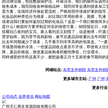
的法律法规，包括数据保护法、环保法等。他们的操作应该符
税务成本，我司回收各种保税品种，我司经常会遇到很多加工
置方案，实现经济环保处置流程，严格按照环境保护署的指导
化妆品的种类也分为很多，好比我们常用的香水，面膜，乳液
或者说我们要如何鉴别过期的化妆品？这是一个我们都值得关
是什么?.根据对方要求制定对应的保密方案；.销毁报近日，
炫耀自己捡到的宝贝。家人看到后立刻慌了，说是炮弹，吓庞
贯穿始终。因为受节俭风影响，春节后废品回收量比去年同期
比去年同期减少了很多，几乎看不到非常高档的包装盒。”一
市场显得格外冷清，一些废品回收点甚至不开张，即使有人往
降，废品价格低，致使废品收购者积极性降低，行业遇冷。 
同样感受的市民还真不少，都想趁着正月十五前把春节期间的
同城站点:
东莞文件销毁
东莞文件销
更多城市主站:
广州
广州
更多行业
公司动态
业界资讯
网站地图
广州天仁再生资源回收有限公司