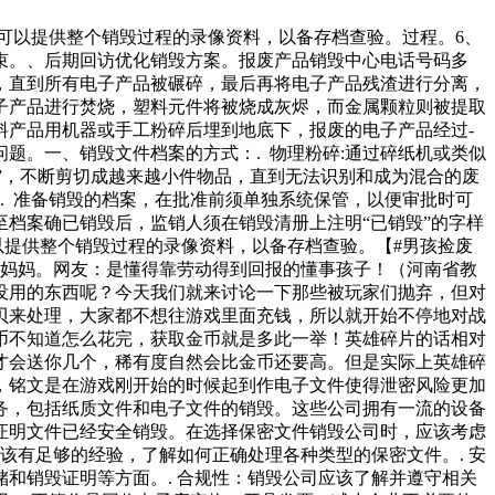
可以提供整个销毁过程的录像资料，以备存档查验。过程。6、
束。、后期回访优化销毁方案。报废产品销毁中心电话号码多
，直到所有电子产品被碾碎，最后再将电子产品残渣进行分离，
子产品进行焚烧，塑料元件将被烧成灰烬，而金属颗粒则被提取
料产品用机器或手工粉碎后埋到地底下，报废的电子产品经过-
题。一、销毁文件档案的方式：. 物理粉碎:通过碎纸机或类似
毁”，不断剪切成越来越小件物品，直到无法识别和成为混合的废
. 准备销毁的档案，在批准前须单独系统保管，以便审批时可
至档案确已销毁后，监销人须在销毁清册上注明“已销毁”的字样
以提供整个销毁过程的录像资料，以备存档查验。【#男孩捡废
给妈妈。网友：是懂得靠劳动得到回报的懂事孩子！（河南省教
没用的东西呢？今天我们就来讨论一下那些被玩家们抛弃，但对
贝来处理，大家都不想往游戏里面充钱，所以就开始不停地对战
币不知道怎么花完，获取金币就是多此一举！英雄碎片的话相对
才会送你几个，稀有度自然会比金币还要高。但是实际上英雄碎
，铭文是在游戏刚开始的时候起到作电子文件使得泄密风险更加
务，包括纸质文件和电子文件的销毁。这些公司拥有一流的设备
证明文件已经安全销毁。在选择保密文件销毁公司时，应该考虑
该有足够的经验，了解如何正确处理各种类型的保密文件。. 安
和销毁证明等方面。. 合规性：销毁公司应该了解并遵守相关