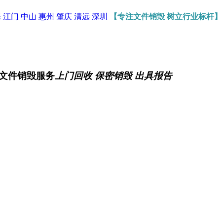
海
江门
中山
惠州
肇庆
清远
深圳
【专注文件销毁 树立行业标杆
文件销毁服务
上门回收 保密销毁 出具报告