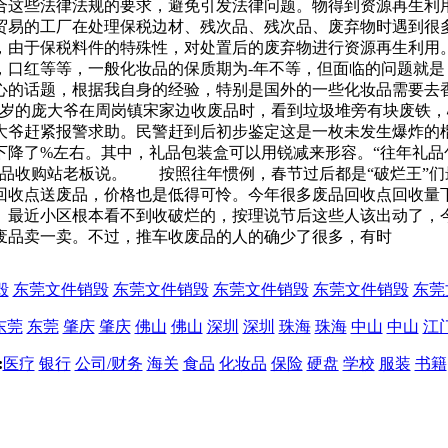
合这些法律法规的要求，避免引发法律问题。物得到资源再生利用
贸易的工厂在处理保税边材、残次品、残次品、废弃物时遇到很
，由于保税料件的特殊性，对处置后的废弃物进行资源再生利用
，口红等等，一般化妆品的保质期为-年不等，但面临的问题就
心的话题，根据我自身的经验，特别是国外的一些化妆品需要去
6多岁的庞大爷在周岗镇宋家边收废品时，看到垃圾堆旁有块废铁
大爷赶紧报警求助。民警赶到后初步鉴定这是一枚未发生爆炸的
下降了%左右。其中，礼品包装盒可以用锐减来形容。“往年礼品
废品收购站老板说。 按照往年惯例，春节过后都是“破烂王”
回收点送废品，价格也是低得可怜。今年很多废品回收点回收量
最近小区根本看不到收破烂的，按理说节后这些人该出动了，今
废品卖一卖。不过，推车收废品的人的确少了很多，有时
毁
东莞文件销毁
东莞文件销毁
东莞文件销毁
东莞文件销毁
东莞
东莞
东莞
肇庆
肇庆
佛山
佛山
深圳
深圳
珠海
珠海
中山
中山
江
:
医疗
银行
公司/财务
海关
食品
化妆品
保险
硬盘
学校
服装
书籍