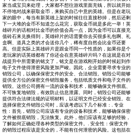
家当成宝贝来处理，大家都不想往游戏里面充钱，所以就开始
不停地对战来获取金币，来购买自己中意的英雄。但是在老玩
家的眼中，每当有新英雄上架的时候往往直接秒掉，然后还剩
下一大堆的金币不知道怎么花完，获取金币就是多此一举！英
雄碎片的话相对比金币的价值会高一点，因为金币可以直接充
值砖石来兑换得到，英雄碎片的话需要你去买很多礼包啊、礼
盒啊、道具之类的才会送你几个，稀有度自然会比金币还要
高。但是实际上英雄碎片是跟金币同一个性质的，如果你是个
老玩家的话英雄都有了你还会在意英雄碎片吗？在这就是在对
战提升中所需要的铭文了，铭文是在游戏刚开始的时候起到作
电子文件使得泄密风险更加严峻。因此，企业需要寻求专业的
销毁公司，以确保保密文件的安全、合法销毁。销毁公司能够
提供全方位的保密文件销毁服务，包括纸质文件和电子文件的
销毁。这些公司拥有一流的设备和技术，能够确保文件彻底、
不可恢复地销毁，有效防止信息泄露。同时，销毁公司还能够
提供符合法律法规的证明材料，以证明文件已经安全销毁。在
选择保密文件销毁公司时，应该考虑以下几个标准：. 专业
性：首先，销毁公司应该有专业的设备和技术，能够确保保密
文件被彻底销毁，无法恢复。此外，他们应该有足够的经验，
了解如何正确处理各种类型的保密文件。. 安全性：保密文件
的销毁过程应该是安全的，不能有任何泄密的风险。这包括在