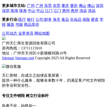
更多城市主站:
广州
广州
东莞
东莞
肇庆
肇庆
佛山
佛山
深圳
深圳
珠海
珠海
中山
中山
江门
江门
惠州
惠州
清远
清远
更多行业:
医疗
银行
公司/财务
海关
食品
化妆品
保险
硬盘
学
校
服装
书籍
商品库存
公司动态
业界资讯
网站地图
广州天仁再生资源回收有限公司
咨询热线：13711115910
地址：广州市天河区小新塘横圳路10号
Sitemap
Sitemap.xml
Copyright 2025 All Rights Reserved
微信客服
天仁密销，自成立之始便反复探索：
提供一种什么服务，能够未来数十年，仍满足客户对文件销毁
的专业和安全性。
专注文件销毁 树立行业标杆
执着于此，始终如一