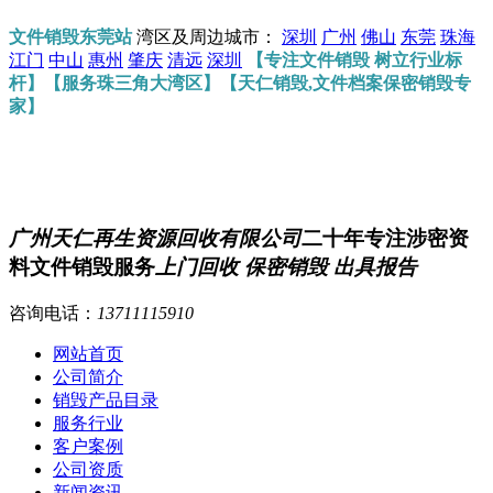
文件销毁东莞站
湾区及周边城市：
深圳
广州
佛山
东莞
珠海
江门
中山
惠州
肇庆
清远
深圳
【专注文件销毁 树立行业标
杆】【服务珠三角大湾区】【天仁销毁,文件档案保密销毁专
家】
广州天仁再生资源回收有限公司
二十年专注涉密资
料文件销毁服务
上门回收 保密销毁 出具报告
咨询电话：
13711115910
网站首页
公司简介
销毁产品目录
服务行业
客户案例
公司资质
新闻资讯