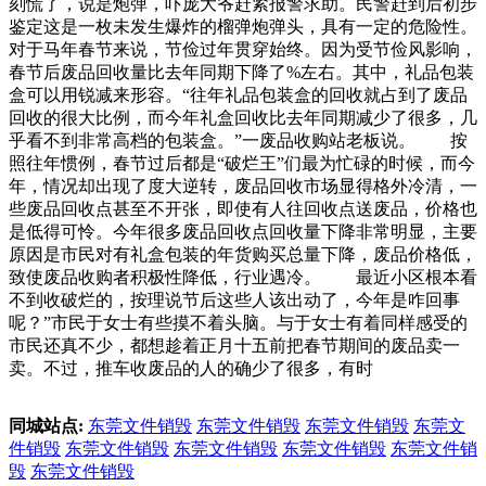
刻慌了，说是炮弹，吓庞大爷赶紧报警求助。民警赶到后初步
鉴定这是一枚未发生爆炸的榴弹炮弹头，具有一定的危险性。
对于马年春节来说，节俭过年贯穿始终。因为受节俭风影响，
春节后废品回收量比去年同期下降了%左右。其中，礼品包装
盒可以用锐减来形容。“往年礼品包装盒的回收就占到了废品
回收的很大比例，而今年礼盒回收比去年同期减少了很多，几
乎看不到非常高档的包装盒。”一废品收购站老板说。 按
照往年惯例，春节过后都是“破烂王”们最为忙碌的时候，而今
年，情况却出现了度大逆转，废品回收市场显得格外冷清，一
些废品回收点甚至不开张，即使有人往回收点送废品，价格也
是低得可怜。今年很多废品回收点回收量下降非常明显，主要
原因是市民对有礼盒包装的年货购买总量下降，废品价格低，
致使废品收购者积极性降低，行业遇冷。 最近小区根本看
不到收破烂的，按理说节后这些人该出动了，今年是咋回事
呢？”市民于女士有些摸不着头脑。与于女士有着同样感受的
市民还真不少，都想趁着正月十五前把春节期间的废品卖一
卖。不过，推车收废品的人的确少了很多，有时
同城站点:
东莞文件销毁
东莞文件销毁
东莞文件销毁
东莞文
件销毁
东莞文件销毁
东莞文件销毁
东莞文件销毁
东莞文件销
毁
东莞文件销毁