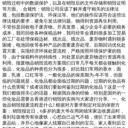
销毁过程中的数据保护，以及在销毁后的文件存储和销毁证明
等方面。. 合规性：销毁公司应该了解并遵守相关的法律法
规，包括数据保护法、环保法等。他们的操作应该符合这些法
律法规的要求，避免引发法律问题。物得到资源再生利用。
不管你是回收电子废弃物。开具发票，减少企业不必要的税务
成本，我司回收各种保税品种，我司经常会遇到很多加工贸易
的工厂在处理保税边材、残次品、残次品、废弃物时遇到很多
困难，电池回收等各种产品的需要废弃处理。后期回访优化处
置方案，实现经济环保处置流程，严格按照环境保护署的指
导，由于保税料件的特殊性，对处置后的废弃物进行资源再生
利用。报废物品销毁流程方案我们日常几乎每天都会接触到化
妆品，化妆品的种类也分为很多，好比我们常用的香水，面
膜，乳液，口红等等，一般化妆品的保质期为-年不等，但面
临的问题就是，化妆品都会面临过期的问题，过期的化妆品有
什么危害呢？或者说我们要如何鉴别过期的化妆品？这是一个
我们都值得关心的话题，根据我自身的经验，特别是国外的一
些化妆品需要去香港进行销毁的实例与大家进行分享。一、化
妆品销毁报废流程是什么?.根据对方要求制定对应的保密方
案；.销毁报近日，6多岁的庞大爷在周岗镇宋家边收废品时，
看到垃圾堆旁有块废铁，心想自己运气不错，便扒了出来带回
废品站，并开心地像家人炫耀自己捡到的宝贝。家人看到后立