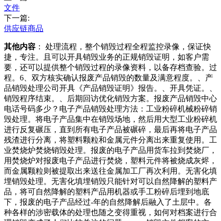
文件
下一篇:
供应链商品
其他内容
： 处理流程，整个销毁过程全程监控录像，保证快
捷，专注。且可以开具销毁业务的正规销毁证明，如客户需
要，还可以提供整个销毁过程的录像资料，以备存档查验。过
程。6、双方核实确认报废产品销毁的数量及满意程度。、产
品销毁处理公司开具《产品销毁证明》报告。、开具凭证。、
销毁程序结束。、后期回访优化销毁方案。报废产品销毁中心
电话号码多少？电子产品销毁处理方法：工业粉碎机械粉碎销
毁处理。将电子产品集中在销毁场地，然后用大型工业粉碎机
进行反复碾压，直到所有电子产品被碾碎，最后再将电子产品
残渣进行分离，将塑料颗粒和金属元件分离出来重复使用。工
业焚烧炉焚烧销毁处理。报废的电子产品用货车拉到焚烧厂，
用焚烧炉对报废电子产品进行焚烧，塑料元件将被烧成灰烬，
而金属颗粒则被提取出来送往金属加工厂再次利用。无害化填
埋销毁处理。无害化填埋销毁只能针对可以自然降解的塑料产
品，将可自然降解的塑料产品用机器或手工粉碎后埋到地底
下，报废的电子产品经过-年的自然降解后融入了土层中。各
种各样的涉密载体的处理也随之变得重视，如何对档案进行合