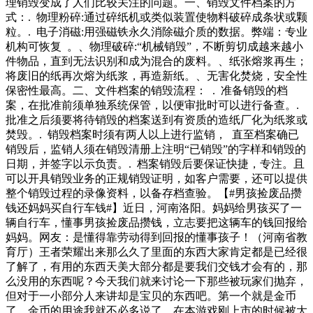
理销毁变成了人们比较关注的问题。一、销毁文件档案的方
式：. 物理粉碎:通过碎纸机或类似装置使物料破碎成条状或颗
粒。. 电子消磁:用强磁铁永久消除磁介质的数据。弊端：专业
机构可恢复 。、物理破碎:“机械销毁”，不断剪切成越来越小
件物品，直到无法识别和成为混合的废料。、纸张熔浆再生；
将废旧的纸再次熔为纸浆，再造新纸。、无害化焚烧，安全性
保密性最高。二、文件档案的销毁流程： . 准备销毁的档
案，在批准前须单独系统保管，以便审批时可以进行备查。.
批准之后须要将待销毁的档案送到有资质的造纸厂化为纸浆或
焚毁。. 销毁档案时须有两人以上进行监销， 直至档案确已
销毁后，监销人须在销毁清册上注明“已销毁”的字样和销毁的
日期，并签字以示负责。. 档案销毁后要保证快捷，专注。且
可以开具销毁业务的正规销毁证明，如客户需要，还可以提供
整个销毁过程的录像资料，以备存档查验。【#男孩捡废品攒
钱还妈妈买自行车钱#】近日，河南洛阳。妈妈给男孩买了一
辆自行车，懂事男孩捡废品攒钱，立志要把这辆车的钱回报给
妈妈。网友：是懂得靠劳动得到回报的懂事孩子！（河南省教
育厅）王者荣耀出来那么久了里面的东西大家肯定都是已经很
了解了，有用的东西天美大部分都是要我们交钱才会有的，那
么没用的东西呢？今天我们就来讨论一下那些被玩家们抛弃，
但对于一小部分人来讲却是宝贝的东西吧。第一个就是金币
了，金币的用途我就不必多说了，在本游戏刚上市的时候被大