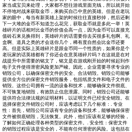
家当成宝贝来处理，大家都不想往游戏里面充钱，所以就开始
不停地对战来获取金币，来购买自己中意的英雄。但是在老玩
家的眼中，每当有新英雄上架的时候往往直接秒掉，然后还剩
下一大堆的金币不知道怎么花完，获取金币就是多此一举！英
雄碎片的话相对比金币的价值会高一点，因为金币可以直接充
值砖石来兑换得到，英雄碎片的话需要你去买很多礼包啊、礼
盒啊、道具之类的才会送你几个，稀有度自然会比金币还要
高。但是实际上英雄碎片是跟金币同一个性质的，如果你是个
老玩家的话英雄都有了你还会在意英雄碎片吗？在这就是在对
战提升中所需要的铭文了，铭文是在游戏刚开始的时候起到作
电子文件使得泄密风险更加严峻。因此，企业需要寻求专业的
销毁公司，以确保保密文件的安全、合法销毁。销毁公司能够
提供全方位的保密文件销毁服务，包括纸质文件和电子文件的
销毁。这些公司拥有一流的设备和技术，能够确保文件彻底、
不可恢复地销毁，有效防止信息泄露。同时，销毁公司还能够
提供符合法律法规的证明材料，以证明文件已经安全销毁。在
选择保密文件销毁公司时，应该考虑以下几个标准：. 专业
性：首先，销毁公司应该有专业的设备和技术，能够确保保密
文件被彻底销毁，无法恢复。此外，他们应该有足够的经验，
了解如何正确处理各种类型的保密文件。. 安全性：保密文件
的销毁过程应该是安全的，不能有任何泄密的风险。这包括在