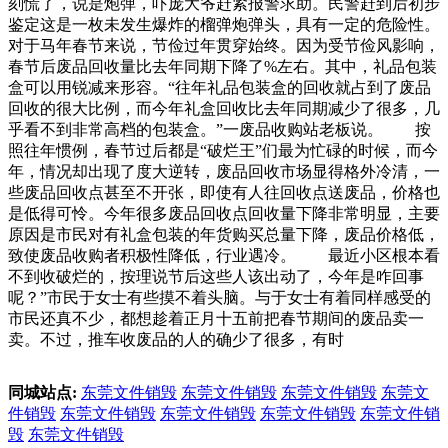
刻慌了，说是炮弹，吓庞大爷赶紧报警求助。民警赶到后初步
鉴定这是一枚未发生爆炸的榴弹炮弹头，具有一定的危险性。
对于马年春节来说，节俭过年贯穿始终。因为受节俭风影响，
春节后废品回收量比去年同期下降了%左右。其中，礼品包装
盒可以用锐减来形容。“往年礼品包装盒的回收就占到了废品
回收的很大比例，而今年礼盒回收比去年同期减少了很多，几
乎看不到非常高档的包装盒。”一废品收购站老板说。 按
照往年惯例，春节过后都是“破烂王”们最为忙碌的时候，而今
年，情况却出现了度大逆转，废品回收市场显得格外冷清，一
些废品回收点甚至不开张，即使有人往回收点送废品，价格也
是低得可怜。今年很多废品回收点回收量下降非常明显，主要
原因是市民对有礼盒包装的年货购买总量下降，废品价格低，
致使废品收购者积极性降低，行业遇冷。 最近小区根本看
不到收破烂的，按理说节后这些人该出动了，今年是咋回事
呢？”市民于女士有些摸不着头脑。与于女士有着同样感受的
市民还真不少，都想趁着正月十五前把春节期间的废品卖一
卖。不过，推车收废品的人的确少了很多，有时
同城站点:
东莞文件销毁
东莞文件销毁
东莞文件销毁
东莞文
件销毁
东莞文件销毁
东莞文件销毁
东莞文件销毁
东莞文件销
毁
东莞文件销毁