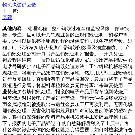
物流快递供应链
下一篇:
医院
其他内容
： 处理流程，整个销毁过程全程监控录像，保证快
捷，专注。且可以开具销毁业务的正规销毁证明，如客户需
要，还可以提供整个销毁过程的录像资料，以备存档查验。过
程。6、双方核实确认报废产品销毁的数量及满意程度。、产
品销毁处理公司开具《产品销毁证明》报告。、开具凭证。、
销毁程序结束。、后期回访优化销毁方案。报废产品销毁中心
电话号码多少？电子产品销毁处理方法：工业粉碎机械粉碎销
毁处理。将电子产品集中在销毁场地，然后用大型工业粉碎机
进行反复碾压，直到所有电子产品被碾碎，最后再将电子产品
残渣进行分离，将塑料颗粒和金属元件分离出来重复使用。工
业焚烧炉焚烧销毁处理。报废的电子产品用货车拉到焚烧厂，
用焚烧炉对报废电子产品进行焚烧，塑料元件将被烧成灰烬，
而金属颗粒则被提取出来送往金属加工厂再次利用。无害化填
埋销毁处理。无害化填埋销毁只能针对可以自然降解的塑料产
品，将可自然降解的塑料产品用机器或手工粉碎后埋到地底
下，报废的电子产品经过-年的自然降解后融入了土层中。各
种各样的涉密载体的处理也随之变得重视，如何对档案进行合