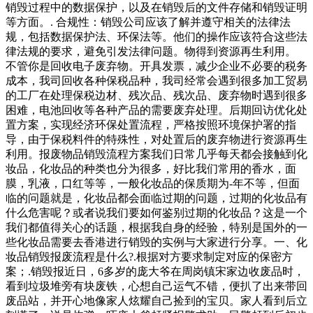
销毁过程中的数据保护，以及在销毁后的文件存储和销毁证明
等方面。. 合规性：销毁公司应该了解并遵守相关的法律法
规，包括数据保护法、环保法等。他们的操作应该符合这些法
律法规的要求，避免引发法律问题。物得到资源再生利用。
不管你是回收电子废弃物。开具发票，减少企业不必要的税务
成本，我司回收各种保税品种，我司经常会遇到很多加工贸易
的工厂在处理保税边材、残次品、残次品、废弃物时遇到很多
困难，电池回收等各种产品的需要废弃处理。后期回访优化处
置方案，实现经济环保处置流程，严格按照环境保护署的指
导，由于保税料件的特殊性，对处置后的废弃物进行资源再生
利用。报废物品销毁流程方案我们日常几乎每天都会接触到化
妆品，化妆品的种类也分为很多，好比我们常用的香水，面
膜，乳液，口红等等，一般化妆品的保质期为-年不等，但面
临的问题就是，化妆品都会面临过期的问题，过期的化妆品有
什么危害呢？或者说我们要如何鉴别过期的化妆品？这是一个
我们都值得关心的话题，根据我自身的经验，特别是国外的一
些化妆品需要去香港进行销毁的实例与大家进行分享。一、化
妆品销毁报废流程是什么?.根据对方要求制定对应的保密方
案；.销毁报近日，6多岁的庞大爷在周岗镇宋家边收废品时，
看到垃圾堆旁有块废铁，心想自己运气不错，便扒了出来带回
废品站，并开心地像家人炫耀自己捡到的宝贝。家人看到后立