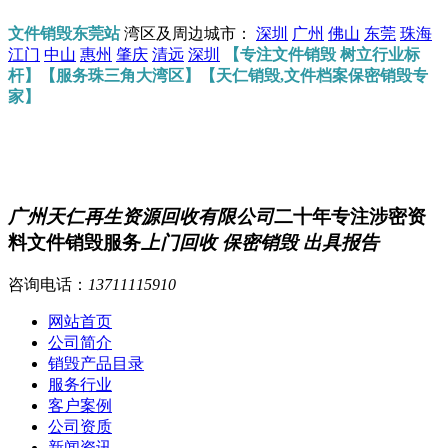
文件销毁东莞站
湾区及周边城市：
深圳
广州
佛山
东莞
珠海
江门
中山
惠州
肇庆
清远
深圳
【专注文件销毁 树立行业标
杆】【服务珠三角大湾区】【天仁销毁,文件档案保密销毁专
家】
广州天仁再生资源回收有限公司
二十年专注涉密资
料文件销毁服务
上门回收 保密销毁 出具报告
咨询电话：
13711115910
网站首页
公司简介
销毁产品目录
服务行业
客户案例
公司资质
新闻资讯