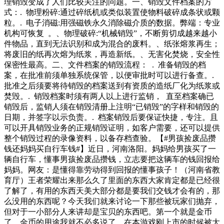
理销毁变成了人们比较关注的问题。一、销毁文件档案的方
式：. 物理粉碎:通过碎纸机或类似装置使物料破碎成条状或颗
粒。. 电子消磁:用强磁铁永久消除磁介质的数据。弊端：专业
机构可恢复 。、物理破碎:“机械销毁”，不断剪切成越来越小
件物品，直到无法识别和成为混合的废料。、纸张熔浆再生；
将废旧的纸再次熔为纸浆，再造新纸。、无害化焚烧，安全性
保密性最高。二、文件档案的销毁流程： . 准备销毁的档
案，在批准前须单独系统保管，以便审批时可以进行备查。.
批准之后须要将待销毁的档案送到有资质的造纸厂化为纸浆或
焚毁。. 销毁档案时须有两人以上进行监销， 直至档案确已
销毁后，监销人须在销毁清册上注明“已销毁”的字样和销毁的
日期，并签字以示负责。. 档案销毁后要保证快捷，专注。且
可以开具销毁业务的正规销毁证明，如客户需要，还可以提供
整个销毁过程的录像资料，以备存档查验。【#男孩捡废品攒
钱还妈妈买自行车钱#】近日，河南洛阳。妈妈给男孩买了一
辆自行车，懂事男孩捡废品攒钱，立志要把这辆车的钱回报给
妈妈。网友：是懂得靠劳动得到回报的懂事孩子！（河南省教
育厅）王者荣耀出来那么久了里面的东西大家肯定都是已经很
了解了，有用的东西天美大部分都是要我们交钱才会有的，那
么没用的东西呢？今天我们就来讨论一下那些被玩家们抛弃，
但对于一小部分人来讲却是宝贝的东西吧。第一个就是金币
了，金币的用途我就不必多说了，在本游戏刚上市的时候被大