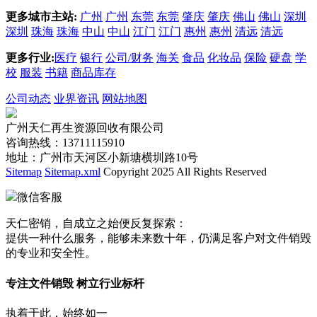
更多城市主站:
广州
广州
东莞
东莞
肇庆
肇庆
佛山
佛山
深圳
深圳
珠海
珠海
中山
中山
江门
江门
惠州
惠州
清远
清远
更多行业:
医疗
银行
公司/财务
海关
食品
化妆品
保险
硬盘
学
校
服装
书籍
商品库存
公司动态
业界资讯
网站地图
广州天仁再生资源回收有限公司
咨询热线：13711115910
地址：广州市天河区小新塘横圳路10号
Sitemap
Sitemap.xml
Copyright 2025 All Rights Reserved
微信客服
天仁密销，自成立之始便反复探索：
提供一种什么服务，能够未来数十年，仍满足客户对文件销毁
的专业和安全性。
专注文件销毁 树立行业标杆
执着于此，始终如一