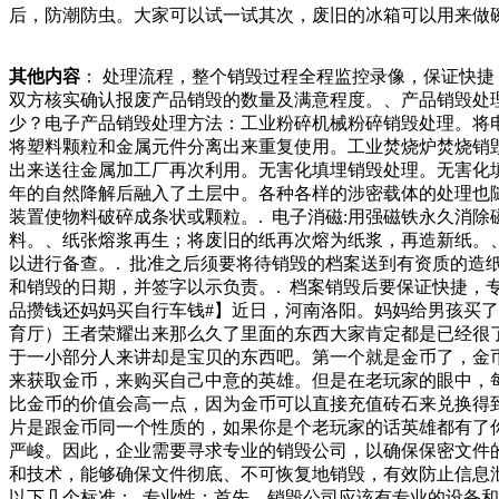
后，防潮防虫。大家可以试一试其次，废旧的冰箱可以用来做
在生活和工作中，我们难免会遇到需要销毁作废合同的情况。
来聊聊合销毁现场，如果我们有着更加严格的需求，还可以要
其他内容
： 处理流程，整个销毁过程全程监控录像，保证快
相关的产品销毁的数量以及是否达到了处立即整改的紧迫感，
双方核实确认报废产品销毁的数量及满意程度。、产品销毁处
染治理需要的是积跬步至千里的理性和耐心，需要的是治理的
少？电子产品销毁处理方法：工业粉碎机械粉碎销毁处理。将
你们总不能堆在家里吧，你们就算丢进垃圾桶，那岂不是对环
将塑料颗粒和金属元件分离出来重复使用。工业焚烧炉焚烧销
出来送往金属加工厂再次利用。无害化填埋销毁处理。无害化
年的自然降解后融入了土层中。各种各样的涉密载体的处理也随
装置使物料破碎成条状或颗粒。. 电子消磁:用强磁铁永久消
料。、纸张熔浆再生；将废旧的纸再次熔为纸浆，再造新纸。、
以进行备查。. 批准之后须要将待销毁的档案送到有资质的造
和销毁的日期，并签字以示负责。. 档案销毁后要保证快捷，
品攒钱还妈妈买自行车钱#】近日，河南洛阳。妈妈给男孩买
育厅）王者荣耀出来那么久了里面的东西大家肯定都是已经很
于一小部分人来讲却是宝贝的东西吧。第一个就是金币了，金
来获取金币，来购买自己中意的英雄。但是在老玩家的眼中，
比金币的价值会高一点，因为金币可以直接充值砖石来兑换得
片是跟金币同一个性质的，如果你是个老玩家的话英雄都有了
严峻。因此，企业需要寻求专业的销毁公司，以确保保密文件
和技术，能够确保文件彻底、不可恢复地销毁，有效防止信息
以下几个标准：. 专业性：首先，销毁公司应该有专业的设备