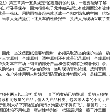
案法》第三章第十五条规定“鉴定选择的时候，一定要能够了解
内进行妥善保存，因为很多电子元件如果超过有效期而没有被使
就是一张床。用防雨布裹起来就形成一个相对隐私的空间，吃饭
，当事人无法提供上述叉车的检验报告，执法人员现场采取了查
。因此，当这些图纸需要销毁时，必须采取适当的保护措施，确
有三大原则，合规原则，适中原则还有就是记录原则，合规原则
牵头对本市市场上销售的部分产品和包装物制定强制回收目录。
收购站内，点燃了站内的杂物，当时现场冒出浓烟。接到警情
友，在户外使用明火时注意消防置的文件销毁机构，是经工商及
品、服装销毁、电子产品、缺陷产品、过期药品、假冒商品等涉
带来损失。此外，对于纸质文件的随意丢弃，也不符合环保和可
西也不会装太满，毕竟主人也会心疼自家的狗狗。就这样，狗
时须有两人以上进行监销， 直至档案确已销毁后，监销人须在
不污染大气，还减轻了垃圾车的负担，可乐瓶子，酒瓶子，易拉
销毁相同数量的产品，但因为产品种类、包装等因素的不同，产
于胜利大桥下穿隧道的雨污水沟盖板“不翼而飞”。接警后，北
而旧冰箱不用电后，密封性特别好，把隔层拆除，擦干净里面