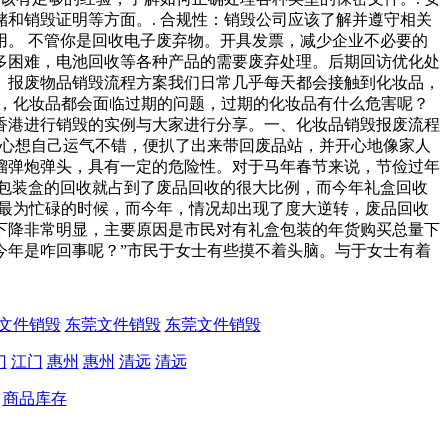
和销毁证明等方面。. 合规性：销毁公司应该了解并遵守相关
。 不管你是回收电子废弃物。开具发票，减少企业不必要的
多困难，电池回收等各种产品的需要废弃处理。后期回访优化处
。报废物品销毁流程方案我们日常几乎每天都会接触到化妆品，
是，化妆品都会面临过期的问题，过期的化妆品有什么危害呢？
香港进行销毁的实例与大家进行分享。一、化妆品销毁报废流程
，心想自己运气不错，便扒了出来带回废品站，并开心地像家人
榴弹炮弹头，具有一定的危险性。对于马年春节来说，节俭过年
包装盒的回收就占到了废品回收的很大比例，而今年礼盒回收
们最为忙碌的时候，而今年，情况却出现了度大逆转，废品回收
下降非常明显，主要原因是市民对有礼盒包装的年货购买总量下
年是咋回事呢？”市民于女士有些摸不着头脑。与于女士有着
文件销毁
东莞文件销毁
东莞文件销毁
门
江门
惠州
惠州
清远
清远
商品库存