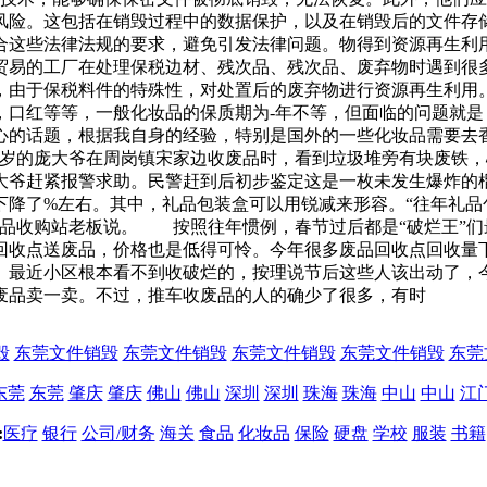
险。这包括在销毁过程中的数据保护，以及在销毁后的文件存储
合这些法律法规的要求，避免引发法律问题。物得到资源再生利用
贸易的工厂在处理保税边材、残次品、残次品、废弃物时遇到很
，由于保税料件的特殊性，对处置后的废弃物进行资源再生利用
，口红等等，一般化妆品的保质期为-年不等，但面临的问题就
心的话题，根据我自身的经验，特别是国外的一些化妆品需要去
6多岁的庞大爷在周岗镇宋家边收废品时，看到垃圾堆旁有块废铁
大爷赶紧报警求助。民警赶到后初步鉴定这是一枚未发生爆炸的
下降了%左右。其中，礼品包装盒可以用锐减来形容。“往年礼品
废品收购站老板说。 按照往年惯例，春节过后都是“破烂王”
回收点送废品，价格也是低得可怜。今年很多废品回收点回收量
最近小区根本看不到收破烂的，按理说节后这些人该出动了，今
废品卖一卖。不过，推车收废品的人的确少了很多，有时
毁
东莞文件销毁
东莞文件销毁
东莞文件销毁
东莞文件销毁
东莞
东莞
东莞
肇庆
肇庆
佛山
佛山
深圳
深圳
珠海
珠海
中山
中山
江
:
医疗
银行
公司/财务
海关
食品
化妆品
保险
硬盘
学校
服装
书籍