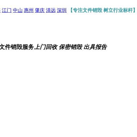
海
江门
中山
惠州
肇庆
清远
深圳
【专注文件销毁 树立行业标杆
文件销毁服务
上门回收 保密销毁 出具报告