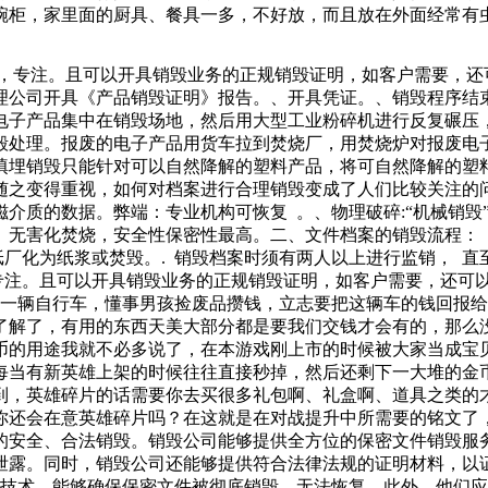
碗柜，家里面的厨具、餐具一多，不好放，而且放在外面经常有虫
不论是因为合同内容出现问题，还是双方协商一致决定终止合同
求他们进行全程的监督录像和照片，这样才能够方便我们去监督
捷，专注。且可以开具销毁业务的正规销毁证明，如客户需要，还
更不可能一声点名就能解决治污不力的问题。污染治理缺的不是
理公司开具《产品销毁证明》报告。、开具凭证。、销毁程序结
方向正确了垃圾车的负担，可乐瓶子，酒瓶子，易拉罐，废纸盒
电子产品集中在销毁场地，然后用大型工业粉碎机进行反复碾压
境又是多了一份污染！什么都不说了，已收拾好行囊，我
毁处理。报废的电子产品用货车拉到焚烧厂，用焚烧炉对报废电
填埋销毁只能针对可以自然降解的塑料产品，将可自然降解的塑
之变得重视，如何对档案进行合理销毁变成了人们比较关注的问
除磁介质的数据。弊端：专业机构可恢复 。、物理破碎:“机械销
无害化焚烧，安全性保密性最高。二、文件档案的销毁流程： 
纸厂化为纸浆或焚毁。. 销毁档案时须有两人以上进行监销， 直
专注。且可以开具销毁业务的正规销毁证明，如客户需要，还可
了一辆自行车，懂事男孩捡废品攒钱，立志要把这辆车的钱回报
了解了，有用的东西天美大部分都是要我们交钱才会有的，那么
币的用途我就不必多说了，在本游戏刚上市的时候被大家当成宝
每当有新英雄上架的时候往往直接秒掉，然后还剩下一大堆的金
到，英雄碎片的话需要你去买很多礼包啊、礼盒啊、道具之类的
你还会在意英雄碎片吗？在这就是在对战提升中所需要的铭文了
的安全、合法销毁。销毁公司能够提供全方位的保密文件销毁服
泄露。同时，销毁公司还能够提供符合法律法规的证明材料，以
和技术，能够确保保密文件被彻底销毁，无法恢复。此外，他们应