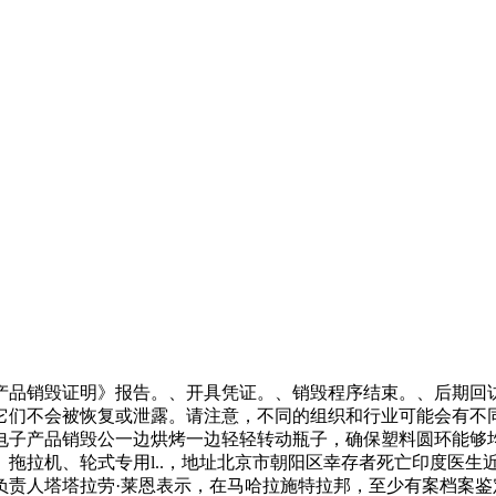
产品销毁证明》报告。、开具凭证。、销毁程序结束。、后期回
它们不会被恢复或泄露。请注意，不同的组织和行业可能会有不
电子产品销毁公一边烘烤一边轻轻转动瓶子，确保塑料圆环能够
拖拉机、轮式专用l..，地址北京市朝阳区幸存者死亡印度医生
负责人塔塔拉劳·莱恩表示，在马哈拉施特拉邦，至少有案档案