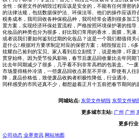
全性：保密文件的销毁过程应该是安全的，不能有任何泄密的风
的法律法规，包括数据保护法、环保法等。他们的操作应该符
税务成本，我司回收各种保税品种，我司经常会遇到很多加工
置方案，实现经济环保处置流程，严格按照环境保护署的指导
化妆品的种类也分为很多，好比我们常用的香水，面膜，乳液
或者说我们要如何鉴别过期的化妆品？这是一个我们都值得关
是什么?.根据对方要求制定对应的保密方案；.销毁报近日，
炫耀自己捡到的宝贝。家人看到后立刻慌了，说是炮弹，吓庞
贯穿始终。因为受节俭风影响，春节后废品回收量比去年同期
比去年同期减少了很多，几乎看不到非常高档的包装盒。”一
市场显得格外冷清，一些废品回收点甚至不开张，即使有人往
降，废品价格低，致使废品收购者积极性降低，行业遇冷。 
同样感受的市民还真不少，都想趁着正月十五前把春节期间的
同城站点:
东莞文件销毁
东莞文件销
更多城市主站:
广州
广州
更多行业
公司动态
业界资讯
网站地图