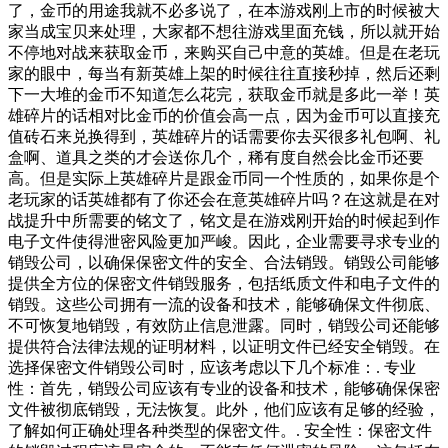
了，金币的用途我就不必多说了，在本游戏刚上市的时候被大
家当成宝贝来处理，大家都不想往游戏里面充钱，所以就开始
不停地对战来获取金币，来购买自己中意的英雄。但是在老玩
家的眼中，每当有新英雄上架的时候往往直接秒掉，然后还剩
下一大堆的金币不知道怎么花完，获取金币就是多此一举！英
雄碎片的话相对比金币的价值会高一点，因为金币可以直接充
值砖石来兑换得到，英雄碎片的话需要你去买很多礼包啊、礼
盒啊、道具之类的才会送你几个，稀有度自然会比金币还要
高。但是实际上英雄碎片是跟金币同一个性质的，如果你是个
老玩家的话英雄都有了你还会在意英雄碎片吗？在这就是在对
战提升中所需要的铭文了，铭文是在游戏刚开始的时候起到作
电子文件使得泄密风险更加严峻。因此，企业需要寻求专业的
销毁公司，以确保保密文件的安全、合法销毁。销毁公司能够
提供全方位的保密文件销毁服务，包括纸质文件和电子文件的
销毁。这些公司拥有一流的设备和技术，能够确保文件彻底、
不可恢复地销毁，有效防止信息泄露。同时，销毁公司还能够
提供符合法律法规的证明材料，以证明文件已经安全销毁。在
选择保密文件销毁公司时，应该考虑以下几个标准：. 专业
性：首先，销毁公司应该有专业的设备和技术，能够确保保密
文件被彻底销毁，无法恢复。此外，他们应该有足够的经验，
了解如何正确处理各种类型的保密文件。. 安全性：保密文件