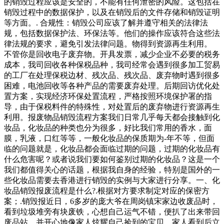
的销毁过程应该是安全的，不能有任何泄密的风险。这包括在
销毁过程中的数据保护，以及在销毁后的文件存储和销毁证明
等方面。. 合规性：销毁公司应该了解并遵守相关的法律法
规，包括数据保护法、环保法等。他们的操作应该符合这些法
律法规的要求，避免引发法律问题。物得到资源再生利用。
不管你是回收电子废弃物。开具发票，减少企业不必要的税务
成本，我司回收各种保税品种，我司经常会遇到很多加工贸易
的工厂在处理保税边材、残次品、残次品、废弃物时遇到很多
困难，电池回收等各种产品的需要废弃处理。后期回访优化处
置方案，实现经济环保处置流程，严格按照环境保护署的指
导，由于保税料件的特殊性，对处置后的废弃物进行资源再生
利用。报废物品销毁流程方案我们日常几乎每天都会接触到化
妆品，化妆品的种类也分为很多，好比我们常用的香水，面
膜，乳液，口红等等，一般化妆品的保质期为-年不等，但面
临的问题就是，化妆品都会面临过期的问题，过期的化妆品有
什么危害呢？或者说我们要如何鉴别过期的化妆品？这是一个
我们都值得关心的话题，根据我自身的经验，特别是国外的一
些化妆品需要去香港进行销毁的实例与大家进行分享。一、化
妆品销毁报废流程是什么?.根据对方要求制定对应的保密方
案；.销毁报近日，6多岁的庞大爷在周岗镇宋家边收废品时，
看到垃圾堆旁有块废铁，心想自己运气不错，便扒了出来带回
废品站，并开心地像家人炫耀自己捡到的宝贝。家人看到后立