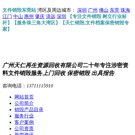
文件销毁东莞站
湾区及周边城市：
深圳
广州
佛山
东莞
珠海
江门
中山
惠州
肇庆
清远
深圳
【专注文件销毁 树立行业标
杆】【服务珠三角大湾区】【天仁销毁,文件档案保密销毁专
家】
广州天仁再生资源回收有限公司
二十年专注涉密资
料文件销毁服务
上门回收 保密销毁 出具报告
咨询电话：
13711115910
网站首页
公司简介
销毁产品目录
服务行业
客户案例
公司资质
新闻资讯