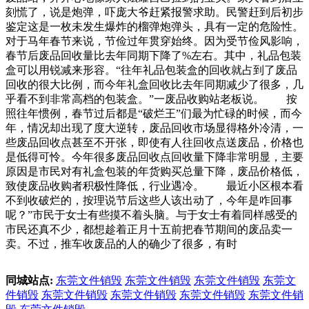
刻慌了，说是炮弹，吓庞大爷赶紧报警求助。民警赶到后初步
鉴定这是一枚未发生爆炸的榴弹炮弹头，具有一定的危险性。
对于马年春节来说，节俭过年贯穿始终。因为受节俭风影响，
春节后废品回收量比去年同期下降了%左右。其中，礼品包装
盒可以用锐减来形容。“往年礼品包装盒的回收就占到了废品
回收的很大比例，而今年礼盒回收比去年同期减少了很多，几
乎看不到非常高档的包装盒。”一废品收购站老板说。 按
照往年惯例，春节过后都是“破烂王”们最为忙碌的时候，而今
年，情况却出现了度大逆转，废品回收市场显得格外冷清，一
些废品回收点甚至不开张，即使有人往回收点送废品，价格也
是低得可怜。今年很多废品回收点回收量下降非常明显，主要
原因是市民对有礼盒包装的年货购买总量下降，废品价格低，
致使废品收购者积极性降低，行业遇冷。 最近小区根本看
不到收破烂的，按理说节后这些人该出动了，今年是咋回事
呢？”市民于女士有些摸不着头脑。与于女士有着同样感受的
市民还真不少，都想趁着正月十五前把春节期间的废品卖一
卖。不过，推车收废品的人的确少了很多，有时
同城站点:
东莞文件销毁
东莞文件销毁
东莞文件销毁
东莞文
件销毁
东莞文件销毁
东莞文件销毁
东莞文件销毁
东莞文件销