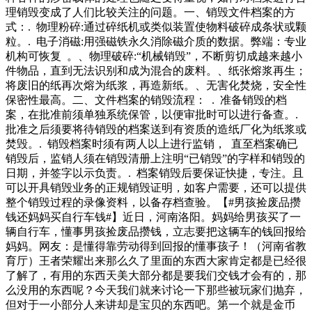
个幸运点的农民。对于这些老百姓日常的春种秋收，冬季卖粮
理销毁变成了人们比较关注的问题。一、销毁文件档案的方
食的事情，朱之文和普通老百姓一样，把地里的收成看得比一
式：. 物理粉碎:通过碎纸机或类似装置使物料破碎成条状或颗
场商业演出要重。在朱之文的眼里，农民靠种地就是。个多小
粒。. 电子消磁:用强磁铁永久消除磁介质的数据。弊端：专业
时后，嫌疑人终于在衡山落网。原来，两男子车上不仅只有黄
机构可恢复 。、物理破碎:“机械销毁”，不断剪切成越来越小
铜丝，还有用同样袋子装好的黄泥巴，专找流动的收废品的
件物品，直到无法识别和成为混合的废料。、纸张熔浆再生；
卖"黄铜丝"，只待收废品的不留意，便用黄泥巴将黄铜掉包，
将废旧的纸再次熔为纸浆，再造新纸。、无害化焚烧，安全性
得手后即迅速驾车离开作案地。潇湘晨报记
保密性最高。二、文件档案的销毁流程： . 准备销毁的档
案，在批准前须单独系统保管，以便审批时可以进行备查。.
批准之后须要将待销毁的档案送到有资质的造纸厂化为纸浆或
焚毁。. 销毁档案时须有两人以上进行监销， 直至档案确已
销毁后，监销人须在销毁清册上注明“已销毁”的字样和销毁的
日期，并签字以示负责。. 档案销毁后要保证快捷，专注。且
可以开具销毁业务的正规销毁证明，如客户需要，还可以提供
整个销毁过程的录像资料，以备存档查验。【#男孩捡废品攒
钱还妈妈买自行车钱#】近日，河南洛阳。妈妈给男孩买了一
辆自行车，懂事男孩捡废品攒钱，立志要把这辆车的钱回报给
妈妈。网友：是懂得靠劳动得到回报的懂事孩子！（河南省教
育厅）王者荣耀出来那么久了里面的东西大家肯定都是已经很
了解了，有用的东西天美大部分都是要我们交钱才会有的，那
么没用的东西呢？今天我们就来讨论一下那些被玩家们抛弃，
但对于一小部分人来讲却是宝贝的东西吧。第一个就是金币