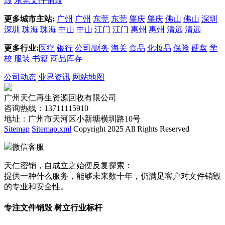
毁
东莞文件销毁
更多城市主站:
广州
广州
东莞
东莞
肇庆
肇庆
佛山
佛山
深圳
深圳
珠海
珠海
中山
中山
江门
江门
惠州
惠州
清远
清远
更多行业:
医疗
银行
公司/财务
海关
食品
化妆品
保险
硬盘
学
校
服装
书籍
商品库存
公司动态
业界资讯
网站地图
广州天仁再生资源回收有限公司
咨询热线：13711115910
地址：广州市天河区小新塘横圳路10号
Sitemap
Sitemap.xml
Copyright 2025 All Rights Reserved
微信客服
天仁密销，自成立之始便反复探索：
提供一种什么服务，能够未来数十年，仍满足客户对文件销毁
的专业和安全性。
专注文件销毁 树立行业标杆