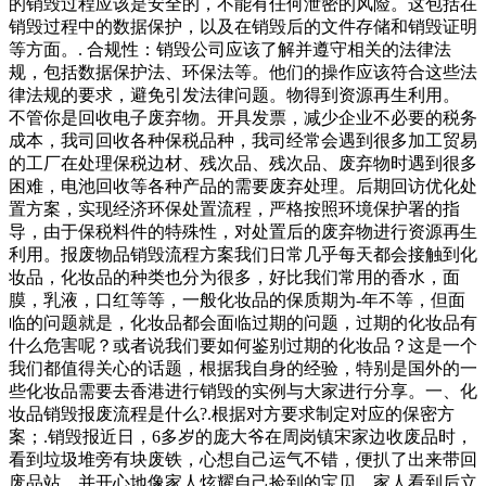
的销毁过程应该是安全的，不能有任何泄密的风险。这包括在
销毁过程中的数据保护，以及在销毁后的文件存储和销毁证明
等方面。. 合规性：销毁公司应该了解并遵守相关的法律法
规，包括数据保护法、环保法等。他们的操作应该符合这些法
律法规的要求，避免引发法律问题。物得到资源再生利用。
不管你是回收电子废弃物。开具发票，减少企业不必要的税务
成本，我司回收各种保税品种，我司经常会遇到很多加工贸易
的工厂在处理保税边材、残次品、残次品、废弃物时遇到很多
困难，电池回收等各种产品的需要废弃处理。后期回访优化处
置方案，实现经济环保处置流程，严格按照环境保护署的指
导，由于保税料件的特殊性，对处置后的废弃物进行资源再生
利用。报废物品销毁流程方案我们日常几乎每天都会接触到化
妆品，化妆品的种类也分为很多，好比我们常用的香水，面
膜，乳液，口红等等，一般化妆品的保质期为-年不等，但面
临的问题就是，化妆品都会面临过期的问题，过期的化妆品有
什么危害呢？或者说我们要如何鉴别过期的化妆品？这是一个
我们都值得关心的话题，根据我自身的经验，特别是国外的一
些化妆品需要去香港进行销毁的实例与大家进行分享。一、化
妆品销毁报废流程是什么?.根据对方要求制定对应的保密方
案；.销毁报近日，6多岁的庞大爷在周岗镇宋家边收废品时，
看到垃圾堆旁有块废铁，心想自己运气不错，便扒了出来带回
废品站，并开心地像家人炫耀自己捡到的宝贝。家人看到后立