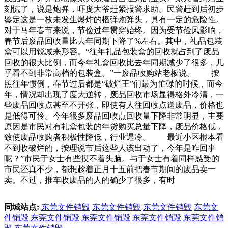
刻慌了，说是炮弹，吓庞大爷赶紧报警求助。民警赶到后初步
鉴定这是一枚未发生爆炸的榴弹炮弹头，具有一定的危险性。
对于马年春节来说，节俭过年贯穿始终。因为受节俭风影响，
春节后废品回收量比去年同期下降了%左右。其中，礼品包装
盒可以用锐减来形容。“往年礼品包装盒的回收就占到了废品
回收的很大比例，而今年礼盒回收比去年同期减少了很多，几
乎看不到非常高档的包装盒。”一废品收购站老板说。 按
照往年惯例，春节过后都是“破烂王”们最为忙碌的时候，而今
年，情况却出现了度大逆转，废品回收市场显得格外冷清，一
些废品回收点甚至不开张，即使有人往回收点送废品，价格也
是低得可怜。今年很多废品回收点回收量下降非常明显，主要
原因是市民对有礼盒包装的年货购买总量下降，废品价格低，
致使废品收购者积极性降低，行业遇冷。 最近小区根本看
不到收破烂的，按理说节后这些人该出动了，今年是咋回事
呢？”市民于女士有些摸不着头脑。与于女士有着同样感受的
市民还真不少，都想趁着正月十五前把春节期间的废品卖一
卖。不过，推车收废品的人的确少了很多，有时
同城站点:
东莞文件销毁
东莞文件销毁
东莞文件销毁
东莞文
件销毁
东莞文件销毁
东莞文件销毁
东莞文件销毁
东莞文件销