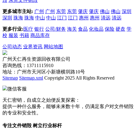
毁
东莞文件销毁
更多城市主站:
广州
广州
东莞
东莞
肇庆
肇庆
佛山
佛山
深圳
深圳
珠海
珠海
中山
中山
江门
江门
惠州
惠州
清远
清远
更多行业:
医疗
银行
公司/财务
海关
食品
化妆品
保险
硬盘
学
校
服装
书籍
商品库存
公司动态
业界资讯
网站地图
广州天仁再生资源回收有限公司
咨询热线：13711115910
地址：广州市天河区小新塘横圳路10号
Sitemap
Sitemap.xml
Copyright 2025 All Rights Reserved
微信客服
天仁密销，自成立之始便反复探索：
提供一种什么服务，能够未来数十年，仍满足客户对文件销毁
的专业和安全性。
专注文件销毁 树立行业标杆