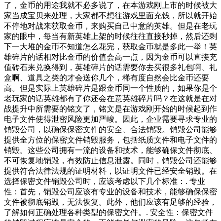
了，金币的用途我就不必多说了，在本游戏刚上市的时候被大
家当成宝贝来处理，大家都不想往游戏里面充钱，所以就开始
不停地对战来获取金币，来购买自己中意的英雄。但是在老玩
家的眼中，每当有新英雄上架的时候往往直接秒掉，然后还剩
下一大堆的金币不知道怎么花完，获取金币就是多此一举！英
雄碎片的话相对比金币的价值会高一点，因为金币可以直接充
值砖石来兑换得到，英雄碎片的话需要你去买很多礼包啊、礼
盒啊、道具之类的才会送你几个，稀有度自然会比金币还要
高。但是实际上英雄碎片是跟金币同一个性质的，如果你是个
老玩家的话英雄都有了你还会在意英雄碎片吗？在这就是在对
战提升中所需要的铭文了，铭文是在游戏刚开始的时候起到作
电子文件使得泄密风险更加严峻。因此，企业需要寻求专业的
销毁公司，以确保保密文件的安全、合法销毁。销毁公司能够
提供全方位的保密文件销毁服务，包括纸质文件和电子文件的
销毁。这些公司拥有一流的设备和技术，能够确保文件彻底、
不可恢复地销毁，有效防止信息泄露。同时，销毁公司还能够
提供符合法律法规的证明材料，以证明文件已经安全销毁。在
选择保密文件销毁公司时，应该考虑以下几个标准：. 专业
性：首先，销毁公司应该有专业的设备和技术，能够确保保密
文件被彻底销毁，无法恢复。此外，他们应该有足够的经验，
了解如何正确处理各种类型的保密文件。. 安全性：保密文件