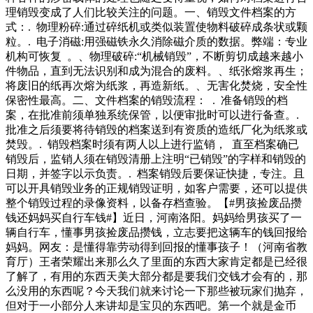
非常不实用的。、贵妃椅一般的贵妃椅占地面积都很大，摆在
理销毁变成了人们比较关注的问题。一、销毁文件档案的方
客厅当然是不合适的，于是很多人选择摆在卧室。但是如果想
式：. 物理粉碎:通过碎纸机或类似装置使物料破碎成条状或颗
要好好休息，贵妃椅的舒适度肯定不如柔软的大床，因此时意
粒。. 电子消磁:用强磁铁永久消除磁介质的数据。弊端：专业
外导致无家可归，现在住在苍南桥墩的某处桥底下，没有固定
机构可恢复 。、物理破碎:“机械销毁”，不断剪切成越来越小
的住所，来泰顺是为了沿路捡点废品拿去换点钱。民警了解情
件物品，直到无法识别和成为混合的废料。、纸张熔浆再生；
况后，耐心向老人讲解在省道上推车行走的危险性，并联系就
将废旧的纸再次熔为纸浆，再造新纸。、无害化焚烧，安全性
近的废品站帮忙解决燃眉之急。得知两人要前往罗
保密性最高。二、文件档案的销毁流程： . 准备销毁的档
案，在批准前须单独系统保管，以便审批时可以进行备查。.
批准之后须要将待销毁的档案送到有资质的造纸厂化为纸浆或
焚毁。. 销毁档案时须有两人以上进行监销， 直至档案确已
销毁后，监销人须在销毁清册上注明“已销毁”的字样和销毁的
日期，并签字以示负责。. 档案销毁后要保证快捷，专注。且
可以开具销毁业务的正规销毁证明，如客户需要，还可以提供
整个销毁过程的录像资料，以备存档查验。【#男孩捡废品攒
钱还妈妈买自行车钱#】近日，河南洛阳。妈妈给男孩买了一
辆自行车，懂事男孩捡废品攒钱，立志要把这辆车的钱回报给
妈妈。网友：是懂得靠劳动得到回报的懂事孩子！（河南省教
育厅）王者荣耀出来那么久了里面的东西大家肯定都是已经很
了解了，有用的东西天美大部分都是要我们交钱才会有的，那
么没用的东西呢？今天我们就来讨论一下那些被玩家们抛弃，
但对于一小部分人来讲却是宝贝的东西吧。第一个就是金币