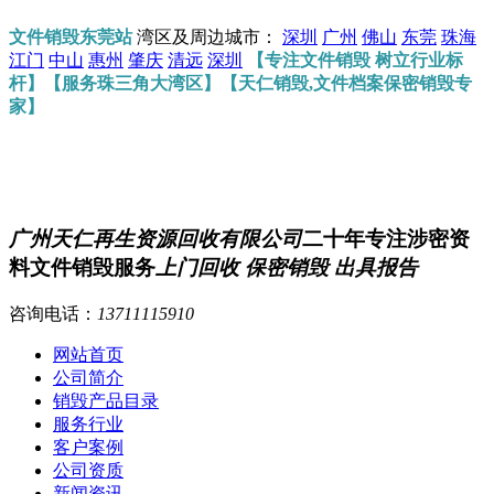
文件销毁东莞站
湾区及周边城市：
深圳
广州
佛山
东莞
珠海
江门
中山
惠州
肇庆
清远
深圳
【专注文件销毁 树立行业标
杆】【服务珠三角大湾区】【天仁销毁,文件档案保密销毁专
家】
广州天仁再生资源回收有限公司
二十年专注涉密资
料文件销毁服务
上门回收 保密销毁 出具报告
咨询电话：
13711115910
网站首页
公司简介
销毁产品目录
服务行业
客户案例
公司资质
新闻资讯