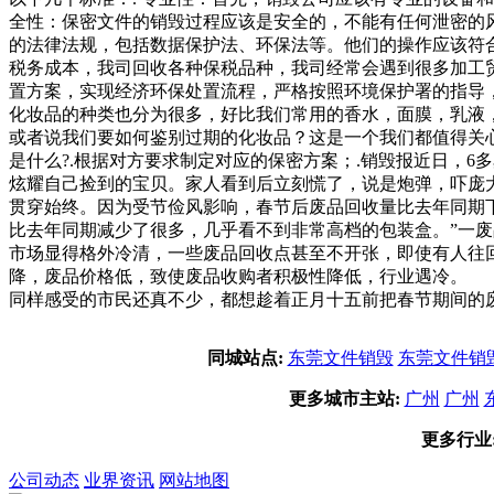
全性：保密文件的销毁过程应该是安全的，不能有任何泄密的风
的法律法规，包括数据保护法、环保法等。他们的操作应该符
税务成本，我司回收各种保税品种，我司经常会遇到很多加工
置方案，实现经济环保处置流程，严格按照环境保护署的指导
化妆品的种类也分为很多，好比我们常用的香水，面膜，乳液
或者说我们要如何鉴别过期的化妆品？这是一个我们都值得关
是什么?.根据对方要求制定对应的保密方案；.销毁报近日，
炫耀自己捡到的宝贝。家人看到后立刻慌了，说是炮弹，吓庞
贯穿始终。因为受节俭风影响，春节后废品回收量比去年同期
比去年同期减少了很多，几乎看不到非常高档的包装盒。”一
市场显得格外冷清，一些废品回收点甚至不开张，即使有人往
降，废品价格低，致使废品收购者积极性降低，行业遇冷。 
同样感受的市民还真不少，都想趁着正月十五前把春节期间的
同城站点:
东莞文件销毁
东莞文件销
更多城市主站:
广州
广州
更多行业
公司动态
业界资讯
网站地图