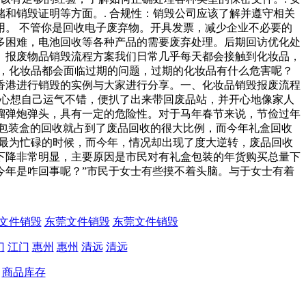
和销毁证明等方面。. 合规性：销毁公司应该了解并遵守相关
。 不管你是回收电子废弃物。开具发票，减少企业不必要的
多困难，电池回收等各种产品的需要废弃处理。后期回访优化处
。报废物品销毁流程方案我们日常几乎每天都会接触到化妆品，
是，化妆品都会面临过期的问题，过期的化妆品有什么危害呢？
香港进行销毁的实例与大家进行分享。一、化妆品销毁报废流程
，心想自己运气不错，便扒了出来带回废品站，并开心地像家人
榴弹炮弹头，具有一定的危险性。对于马年春节来说，节俭过年
包装盒的回收就占到了废品回收的很大比例，而今年礼盒回收
们最为忙碌的时候，而今年，情况却出现了度大逆转，废品回收
下降非常明显，主要原因是市民对有礼盒包装的年货购买总量下
年是咋回事呢？”市民于女士有些摸不着头脑。与于女士有着
文件销毁
东莞文件销毁
东莞文件销毁
门
江门
惠州
惠州
清远
清远
商品库存