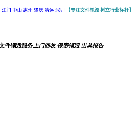
海
江门
中山
惠州
肇庆
清远
深圳
【专注文件销毁 树立行业标杆
文件销毁服务
上门回收 保密销毁 出具报告