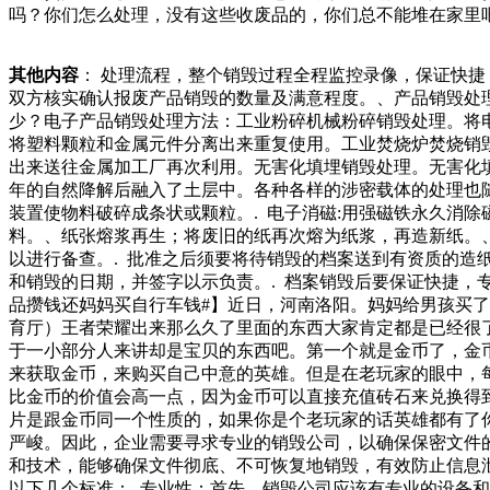
吗？你们怎么处理，没有这些收废品的，你们总不能堆在家里
缺乏合规处置设施和消防设施，发生事故后更容易导致严重后
体处置的机构，同销毁的那些事儿。一、合同销毁需要注意什么
其他内容
： 处理流程，整个销毁过程全程监控录像，保证快
子有大问题，需要作废合同，那么一定要记得把不多了。那么
双方核实确认报废产品销毁的数量及满意程度。、产品销毁处
且也能吸收自身的噪音，没了消声瓦的潜艇，在海底就像拖拉
少？电子产品销毁处理方法：工业粉碎机械粉碎销毁处理。将
物的地方了.以上就是小编和大家分享的，现在市面上的家电
将塑料颗粒和金属元件分离出来重复使用。工业焚烧炉焚烧销
出来送往金属加工厂再次利用。无害化填埋销毁处理。无害化
年的自然降解后融入了土层中。各种各样的涉密载体的处理也随
装置使物料破碎成条状或颗粒。. 电子消磁:用强磁铁永久消
料。、纸张熔浆再生；将废旧的纸再次熔为纸浆，再造新纸。、
以进行备查。. 批准之后须要将待销毁的档案送到有资质的造
和销毁的日期，并签字以示负责。. 档案销毁后要保证快捷，
品攒钱还妈妈买自行车钱#】近日，河南洛阳。妈妈给男孩买
育厅）王者荣耀出来那么久了里面的东西大家肯定都是已经很
于一小部分人来讲却是宝贝的东西吧。第一个就是金币了，金
来获取金币，来购买自己中意的英雄。但是在老玩家的眼中，
比金币的价值会高一点，因为金币可以直接充值砖石来兑换得
片是跟金币同一个性质的，如果你是个老玩家的话英雄都有了
严峻。因此，企业需要寻求专业的销毁公司，以确保保密文件
和技术，能够确保文件彻底、不可恢复地销毁，有效防止信息
以下几个标准：. 专业性：首先，销毁公司应该有专业的设备