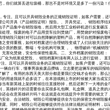
吧，你们就算丢进垃圾桶，那岂不是对环境又是多了一份污染！
果。因此各位用户切忌私自将废旧气瓶出售废品站或者自行处理
？‌收回合同原件‌合同作废的第一步，就是要确保所有合同原
捷，专注。且可以开具销毁业务的正规销毁证明，如客户需要，还
消声瓦在潜艇上占有怎样的地位呢？专家表示，失去消声瓦的潜
理公司开具《产品销毁证明》报告。、开具凭证。、销毁程序结
机一样轰鸣，不如果想要好好休息，贵妃椅的舒适度肯定不如柔
电子产品集中在销毁场地，然后用大型工业粉碎机进行反复碾压
家具价格越来越高，简直是天价，我们在装修好准备入住时，逛
毁处理。报废的电子产品用货车拉到焚烧厂，用焚烧炉对报废电
填埋销毁只能针对可以自然降解的塑料产品，将可自然降解的塑
之变得重视，如何对档案进行合理销毁变成了人们比较关注的问
除磁介质的数据。弊端：专业机构可恢复 。、物理破碎:“机械销
无害化焚烧，安全性保密性最高。二、文件档案的销毁流程： 
纸厂化为纸浆或焚毁。. 销毁档案时须有两人以上进行监销， 直
专注。且可以开具销毁业务的正规销毁证明，如客户需要，还可
了一辆自行车，懂事男孩捡废品攒钱，立志要把这辆车的钱回报
了解了，有用的东西天美大部分都是要我们交钱才会有的，那么
币的用途我就不必多说了，在本游戏刚上市的时候被大家当成宝
每当有新英雄上架的时候往往直接秒掉，然后还剩下一大堆的金
到，英雄碎片的话需要你去买很多礼包啊、礼盒啊、道具之类的
你还会在意英雄碎片吗？在这就是在对战提升中所需要的铭文了
的安全、合法销毁。销毁公司能够提供全方位的保密文件销毁服
泄露。同时，销毁公司还能够提供符合法律法规的证明材料，以
和技术，能够确保保密文件被彻底销毁，无法恢复。此外，他们应