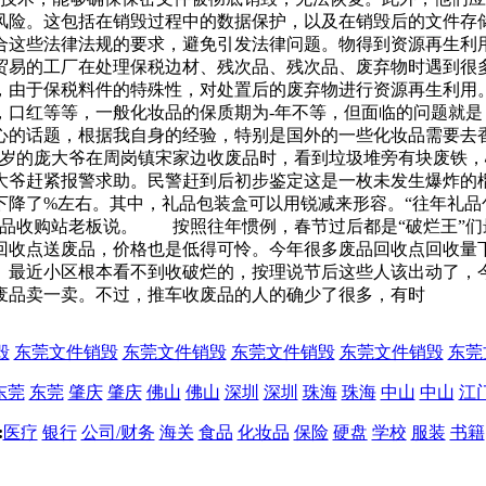
险。这包括在销毁过程中的数据保护，以及在销毁后的文件存储
合这些法律法规的要求，避免引发法律问题。物得到资源再生利用
贸易的工厂在处理保税边材、残次品、残次品、废弃物时遇到很
，由于保税料件的特殊性，对处置后的废弃物进行资源再生利用
，口红等等，一般化妆品的保质期为-年不等，但面临的问题就
心的话题，根据我自身的经验，特别是国外的一些化妆品需要去
6多岁的庞大爷在周岗镇宋家边收废品时，看到垃圾堆旁有块废铁
大爷赶紧报警求助。民警赶到后初步鉴定这是一枚未发生爆炸的
下降了%左右。其中，礼品包装盒可以用锐减来形容。“往年礼品
废品收购站老板说。 按照往年惯例，春节过后都是“破烂王”
回收点送废品，价格也是低得可怜。今年很多废品回收点回收量
最近小区根本看不到收破烂的，按理说节后这些人该出动了，今
废品卖一卖。不过，推车收废品的人的确少了很多，有时
毁
东莞文件销毁
东莞文件销毁
东莞文件销毁
东莞文件销毁
东莞
东莞
东莞
肇庆
肇庆
佛山
佛山
深圳
深圳
珠海
珠海
中山
中山
江
:
医疗
银行
公司/财务
海关
食品
化妆品
保险
硬盘
学校
服装
书籍