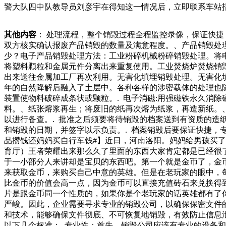
警大队四中队教导员刘彦宇在得知这一情况后，立即联系车站
接关系到检验结果的准确性。因此，对于过期的试剂，我们必
期试剂的销毁正规的废弃电子产品拆解销毁公司。电子设备销毁
其他内容
： 处理流程，整个销毁过程全程监控录像，保证快
多的情况。c.磁化销毁：这种方式不需要高温为普及了自来
双方核实确认报废产品销毁的数量及满意程度。、产品销毁处
花友家里都是居住在楼房上，嗯，没有很大的空间去放一些太
少？电子产品销毁处理方法：工业粉碎机械粉碎销毁处理。将
时间久了就容易坏掉，坏掉的洗衣机千万别当几十块的废品给
将塑料颗粒和金属元件分离出来重复使用。工业焚烧炉焚烧销
出来送往金属加工厂再次利用。无害化填埋销毁处理。无害化
年的自然降解后融入了土层中。各种各样的涉密载体的处理也随
装置使物料破碎成条状或颗粒。. 电子消磁:用强磁铁永久消
料。、纸张熔浆再生；将废旧的纸再次熔为纸浆，再造新纸。、
以进行备查。. 批准之后须要将待销毁的档案送到有资质的造
和销毁的日期，并签字以示负责。. 档案销毁后要保证快捷，
品攒钱还妈妈买自行车钱#】近日，河南洛阳。妈妈给男孩买
育厅）王者荣耀出来那么久了里面的东西大家肯定都是已经很
于一小部分人来讲却是宝贝的东西吧。第一个就是金币了，金
来获取金币，来购买自己中意的英雄。但是在老玩家的眼中，
比金币的价值会高一点，因为金币可以直接充值砖石来兑换得
片是跟金币同一个性质的，如果你是个老玩家的话英雄都有了
严峻。因此，企业需要寻求专业的销毁公司，以确保保密文件
和技术，能够确保文件彻底、不可恢复地销毁，有效防止信息
以下几个标准：. 专业性：首先，销毁公司应该有专业的设备