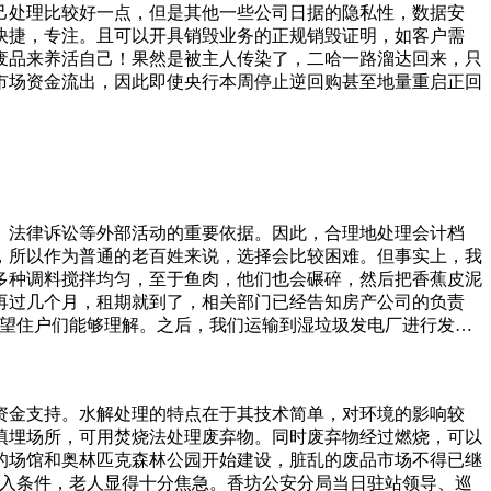
己处理比较好一点，但是其他一些公司日据的隐私性，数据安
快捷，专注。且可以开具销毁业务的正规销毁证明，如客户需
废品来养活自己！果然是被主人传染了，二哈一路溜达回来，只
市场资金流出，因此即使央行本周停止逆回购甚至地量重启正回
、法律诉讼等外部活动的重要依据。因此，合理地处理会计档
，所以作为普通的老百姓来说，选择会比较困难。但事实上，我
多种调料搅拌均匀，至于鱼肉，他们也会碾碎，然后把香蕉皮泥
再过几个月，租期就到了，相关部门已经告知房产公司的负责
希望住户们能够理解。之后，我们运输到湿垃圾发电厂进行发
的，例如超市即将过期的牛奶、面包、酒水等等，就需要找专门
相关的营业执照、环保许可证等。例如，有一家销毁报废中心的
数花友家里都是居住在楼房上，嗯，没有很大的空间去放一些太
资金支持。水解处理的特点在于其技术简单，对环境的影响较
人眼中是又脏又累、很不体面的工作。曾经她也会在意别人的眼
填埋场所，可用焚烧法处理废弃物。同时废弃物经过燃烧，可以
的场馆和奥林匹克森林公园开始建设，脏乱的废品市场不得已继
准入条件，老人显得十分焦急。香坊公安分局当日驻站领导、巡