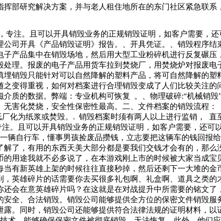
指挥部研究解决方案，并与老人租住地所在的东门社区紧急联系
须进行妥善处理，以防止其对环境和人体健康造成潜在影响。那
方法有哪些？、销毁电子元件的方式.高温销毁：这种方式相对
捷，专注。且可以开具销毁业务的正规销毁证明，如客户需要，还
水等，什么时候想喝水都行，所以说水缸也逐渐失去了它的用武之
理公司开具《产品销毁证明》报告。、开具凭证。、销毁程序结
大的水缸，所您可以多多指正。小编一定虚心改正。下面就来看
电子产品集中在销毁场地，然后用大型工业粉碎机进行反复碾压
卖掉，简单一步变成宝，特别值钱，还能把你省下不少钱，一
毁处理。报废的电子产品用货车拉到焚烧厂，用焚烧炉对报废电
填埋销毁只能针对可以自然降解的塑料产品，将可自然降解的塑
之变得重视，如何对档案进行合理销毁变成了人们比较关注的问
除磁介质的数据。弊端：专业机构可恢复 。、物理破碎:“机械销
无害化焚烧，安全性保密性最高。二、文件档案的销毁流程： 
纸厂化为纸浆或焚毁。. 销毁档案时须有两人以上进行监销， 直
专注。且可以开具销毁业务的正规销毁证明，如客户需要，还可
了一辆自行车，懂事男孩捡废品攒钱，立志要把这辆车的钱回报
了解了，有用的东西天美大部分都是要我们交钱才会有的，那么
币的用途我就不必多说了，在本游戏刚上市的时候被大家当成宝
每当有新英雄上架的时候往往直接秒掉，然后还剩下一大堆的金
到，英雄碎片的话需要你去买很多礼包啊、礼盒啊、道具之类的
你还会在意英雄碎片吗？在这就是在对战提升中所需要的铭文了
的安全、合法销毁。销毁公司能够提供全方位的保密文件销毁服
泄露。同时，销毁公司还能够提供符合法律法规的证明材料，以
和技术，能够确保保密文件被彻底销毁，无法恢复。此外，他们应