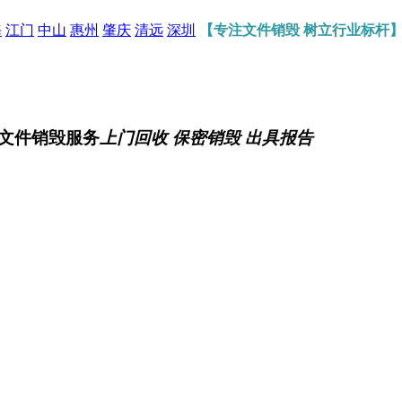
海
江门
中山
惠州
肇庆
清远
深圳
【专注文件销毁 树立行业标杆
文件销毁服务
上门回收 保密销毁 出具报告