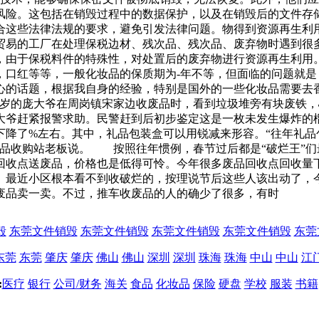
险。这包括在销毁过程中的数据保护，以及在销毁后的文件存储
合这些法律法规的要求，避免引发法律问题。物得到资源再生利用
贸易的工厂在处理保税边材、残次品、残次品、废弃物时遇到很
，由于保税料件的特殊性，对处置后的废弃物进行资源再生利用
，口红等等，一般化妆品的保质期为-年不等，但面临的问题就
心的话题，根据我自身的经验，特别是国外的一些化妆品需要去
6多岁的庞大爷在周岗镇宋家边收废品时，看到垃圾堆旁有块废铁
大爷赶紧报警求助。民警赶到后初步鉴定这是一枚未发生爆炸的
下降了%左右。其中，礼品包装盒可以用锐减来形容。“往年礼品
废品收购站老板说。 按照往年惯例，春节过后都是“破烂王”
回收点送废品，价格也是低得可怜。今年很多废品回收点回收量
最近小区根本看不到收破烂的，按理说节后这些人该出动了，今
废品卖一卖。不过，推车收废品的人的确少了很多，有时
毁
东莞文件销毁
东莞文件销毁
东莞文件销毁
东莞文件销毁
东莞
东莞
东莞
肇庆
肇庆
佛山
佛山
深圳
深圳
珠海
珠海
中山
中山
江
:
医疗
银行
公司/财务
海关
食品
化妆品
保险
硬盘
学校
服装
书籍