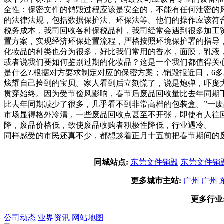
全性：保密文件的销毁过程应该是安全的，不能有任何泄密的风
的法律法规，包括数据保护法、环保法等。他们的操作应该符
税务成本，我司回收各种保税品种，我司经常会遇到很多加工
置方案，实现经济环保处置流程，严格按照环境保护署的指导
化妆品的种类也分为很多，好比我们常用的香水，面膜，乳液
或者说我们要如何鉴别过期的化妆品？这是一个我们都值得关
是什么?.根据对方要求制定对应的保密方案；.销毁报近日，
炫耀自己捡到的宝贝。家人看到后立刻慌了，说是炮弹，吓庞
贯穿始终。因为受节俭风影响，春节后废品回收量比去年同期
比去年同期减少了很多，几乎看不到非常高档的包装盒。”一
市场显得格外冷清，一些废品回收点甚至不开张，即使有人往
降，废品价格低，致使废品收购者积极性降低，行业遇冷。 
同样感受的市民还真不少，都想趁着正月十五前把春节期间的
同城站点:
东莞文件销毁
东莞文件销
更多城市主站:
广州
广州
更多行业
公司动态
业界资讯
网站地图