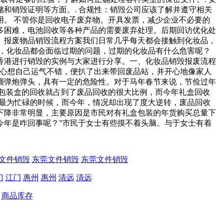
和销毁证明等方面。. 合规性：销毁公司应该了解并遵守相关
。 不管你是回收电子废弃物。开具发票，减少企业不必要的
多困难，电池回收等各种产品的需要废弃处理。后期回访优化处
。报废物品销毁流程方案我们日常几乎每天都会接触到化妆品，
是，化妆品都会面临过期的问题，过期的化妆品有什么危害呢？
香港进行销毁的实例与大家进行分享。一、化妆品销毁报废流程
，心想自己运气不错，便扒了出来带回废品站，并开心地像家人
榴弹炮弹头，具有一定的危险性。对于马年春节来说，节俭过年
包装盒的回收就占到了废品回收的很大比例，而今年礼盒回收
们最为忙碌的时候，而今年，情况却出现了度大逆转，废品回收
下降非常明显，主要原因是市民对有礼盒包装的年货购买总量下
年是咋回事呢？”市民于女士有些摸不着头脑。与于女士有着
文件销毁
东莞文件销毁
东莞文件销毁
门
江门
惠州
惠州
清远
清远
商品库存