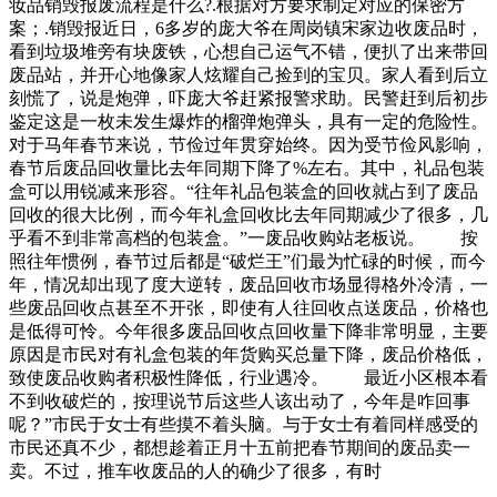
妆品销毁报废流程是什么?.根据对方要求制定对应的保密方
案；.销毁报近日，6多岁的庞大爷在周岗镇宋家边收废品时，
看到垃圾堆旁有块废铁，心想自己运气不错，便扒了出来带回
废品站，并开心地像家人炫耀自己捡到的宝贝。家人看到后立
刻慌了，说是炮弹，吓庞大爷赶紧报警求助。民警赶到后初步
鉴定这是一枚未发生爆炸的榴弹炮弹头，具有一定的危险性。
对于马年春节来说，节俭过年贯穿始终。因为受节俭风影响，
春节后废品回收量比去年同期下降了%左右。其中，礼品包装
盒可以用锐减来形容。“往年礼品包装盒的回收就占到了废品
回收的很大比例，而今年礼盒回收比去年同期减少了很多，几
乎看不到非常高档的包装盒。”一废品收购站老板说。 按
照往年惯例，春节过后都是“破烂王”们最为忙碌的时候，而今
年，情况却出现了度大逆转，废品回收市场显得格外冷清，一
些废品回收点甚至不开张，即使有人往回收点送废品，价格也
是低得可怜。今年很多废品回收点回收量下降非常明显，主要
原因是市民对有礼盒包装的年货购买总量下降，废品价格低，
致使废品收购者积极性降低，行业遇冷。 最近小区根本看
不到收破烂的，按理说节后这些人该出动了，今年是咋回事
呢？”市民于女士有些摸不着头脑。与于女士有着同样感受的
市民还真不少，都想趁着正月十五前把春节期间的废品卖一
卖。不过，推车收废品的人的确少了很多，有时