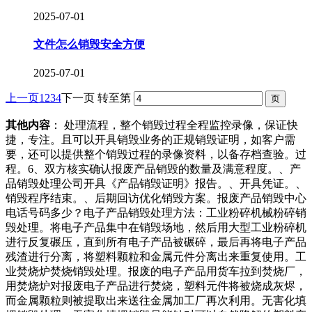
2025-07-01
文件怎么销毁安全方便
2025-07-01
上一页
1
2
3
4
下一页
转至第
其他内容
： 处理流程，整个销毁过程全程监控录像，保证快
捷，专注。且可以开具销毁业务的正规销毁证明，如客户需
要，还可以提供整个销毁过程的录像资料，以备存档查验。过
程。6、双方核实确认报废产品销毁的数量及满意程度。、产
品销毁处理公司开具《产品销毁证明》报告。、开具凭证。、
销毁程序结束。、后期回访优化销毁方案。报废产品销毁中心
电话号码多少？电子产品销毁处理方法：工业粉碎机械粉碎销
毁处理。将电子产品集中在销毁场地，然后用大型工业粉碎机
进行反复碾压，直到所有电子产品被碾碎，最后再将电子产品
残渣进行分离，将塑料颗粒和金属元件分离出来重复使用。工
业焚烧炉焚烧销毁处理。报废的电子产品用货车拉到焚烧厂，
用焚烧炉对报废电子产品进行焚烧，塑料元件将被烧成灰烬，
而金属颗粒则被提取出来送往金属加工厂再次利用。无害化填