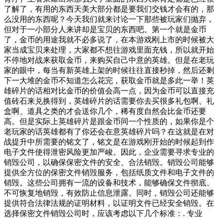
了解了，有用的东西天美大部分都是要我们交钱才会有的，那
么没用的东西呢？今天我们就来讨论一下那些被玩家们抛弃，
但对于一小部分人来讲却是宝贝的东西吧。第一个就是金币
了，金币的用途我就不必多说了，在本游戏刚上市的时候被大
家当成宝贝来处理，大家都不想往游戏里面充钱，所以就开始
不停地对战来获取金币，来购买自己中意的英雄。但是在老玩
家的眼中，每当有新英雄上架的时候往往直接秒掉，然后还剩
下一大堆的金币不知道怎么花完，获取金币就是多此一举！英
雄碎片的话相对比金币的价值会高一点，因为金币可以直接充
值砖石来兑换得到，英雄碎片的话需要你去买很多礼包啊、礼
盒啊、道具之类的才会送你几个，稀有度自然会比金币还要
高。但是实际上英雄碎片是跟金币同一个性质的，如果你是个
老玩家的话英雄都有了你还会在意英雄碎片吗？在这就是在对
战提升中所需要的铭文了，铭文是在游戏刚开始的时候起到作
电子文件使得泄密风险更加严峻。因此，企业需要寻求专业的
销毁公司，以确保保密文件的安全、合法销毁。销毁公司能够
提供全方位的保密文件销毁服务，包括纸质文件和电子文件的
销毁。这些公司拥有一流的设备和技术，能够确保文件彻底、
不可恢复地销毁，有效防止信息泄露。同时，销毁公司还能够
提供符合法律法规的证明材料，以证明文件已经安全销毁。在
选择保密文件销毁公司时，应该考虑以下几个标准：. 专业