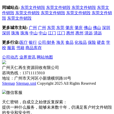
同城站点:
东莞文件销毁
东莞文件销毁
东莞文件销毁
东莞文
件销毁
东莞文件销毁
东莞文件销毁
东莞文件销毁
东莞文件销
毁
东莞文件销毁
更多城市主站:
广州
广州
东莞
东莞
肇庆
肇庆
佛山
佛山
深圳
深圳
珠海
珠海
中山
中山
江门
江门
惠州
惠州
清远
清远
更多行业:
医疗
银行
公司/财务
海关
食品
化妆品
保险
硬盘
学
校
服装
书籍
商品库存
公司动态
业界资讯
网站地图
广州天仁再生资源回收有限公司
咨询热线：13711115910
地址：广州市天河区小新塘横圳路10号
Sitemap
Sitemap.xml
Copyright 2025 All Rights Reserved
微信客服
天仁密销，自成立之始便反复探索：
提供一种什么服务，能够未来数十年，仍满足客户对文件销毁
的专业和安全性。