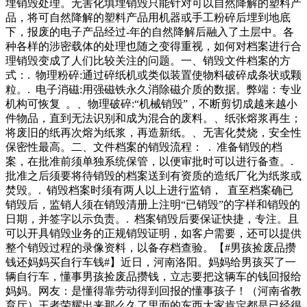
埋销毁处理。无害化填埋销毁只能针对可以自然降解的塑料产
品，将可自然降解的塑料产品用机器或手工粉碎后埋到地底
下，报废的电子产品经过-年的自然降解后融入了土层中。各
种各样的涉密载体的处理也随之变得重视，如何对档案进行合
理销毁变成了人们比较关注的问题。一、销毁文件档案的方
式：. 物理粉碎:通过碎纸机或类似装置使物料破碎成条状或颗
粒。. 电子消磁:用强磁铁永久消除磁介质的数据。弊端：专业
机构可恢复 。、物理破碎:“机械销毁”，不断剪切成越来越小
件物品，直到无法识别和成为混合的废料。、纸张熔浆再生；
将废旧的纸再次熔为纸浆，再造新纸。、无害化焚烧，安全性
保密性最高。二、文件档案的销毁流程： . 准备销毁的档
案，在批准前须单独系统保管，以便审批时可以进行备查。.
批准之后须要将待销毁的档案送到有资质的造纸厂化为纸浆或
焚毁。. 销毁档案时须有两人以上进行监销， 直至档案确已
销毁后，监销人须在销毁清册上注明“已销毁”的字样和销毁的
日期，并签字以示负责。. 档案销毁后要保证快捷，专注。且
可以开具销毁业务的正规销毁证明，如客户需要，还可以提供
整个销毁过程的录像资料，以备存档查验。【#男孩捡废品攒
钱还妈妈买自行车钱#】近日，河南洛阳。妈妈给男孩买了一
辆自行车，懂事男孩捡废品攒钱，立志要把这辆车的钱回报给
妈妈。网友：是懂得靠劳动得到回报的懂事孩子！（河南省教
育厅）王者荣耀出来那么久了里面的东西大家肯定都是已经很