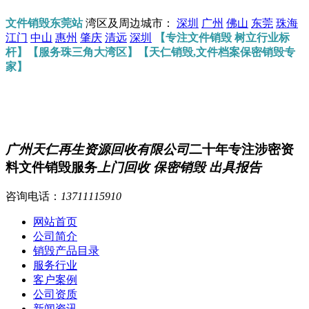
文件销毁东莞站
湾区及周边城市：
深圳
广州
佛山
东莞
珠海
江门
中山
惠州
肇庆
清远
深圳
【专注文件销毁 树立行业标
杆】【服务珠三角大湾区】【天仁销毁,文件档案保密销毁专
家】
广州天仁再生资源回收有限公司
二十年专注涉密资
料文件销毁服务
上门回收 保密销毁 出具报告
咨询电话：
13711115910
网站首页
公司简介
销毁产品目录
服务行业
客户案例
公司资质
新闻资讯