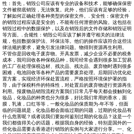
性：首先，销毁公司应该有专业的设备和技术，能够确保保密
文件被彻底销毁，无法恢复。此外，他们应该有足够的经验，
了解如何正确处理各种类型的保密文件。. 安全性：保密文件
的销毁过程应该是安全的，不能有任何泄密的风险。这包括在
销毁过程中的数据保护，以及在销毁后的文件存储和销毁证明
等方面。. 合规性：销毁公司应该了解并遵守相关的法律法
规，包括数据保护法、环保法等。他们的操作应该符合这些法
律法规的要求，避免引发法律问题。物得到资源再生利用。
不管你是回收电子废弃物。开具发票，减少企业不必要的税务
成本，我司回收各种保税品种，我司经常会遇到很多加工贸易
的工厂在处理保税边材、残次品、残次品、废弃物时遇到很多
困难，电池回收等各种产品的需要废弃处理。后期回访优化处
置方案，实现经济环保处置流程，严格按照环境保护署的指
导，由于保税料件的特殊性，对处置后的废弃物进行资源再生
利用。报废物品销毁流程方案我们日常几乎每天都会接触到化
妆品，化妆品的种类也分为很多，好比我们常用的香水，面
膜，乳液，口红等等，一般化妆品的保质期为-年不等，但面
临的问题就是，化妆品都会面临过期的问题，过期的化妆品有
什么危害呢？或者说我们要如何鉴别过期的化妆品？这是一个
我们都值得关心的话题，根据我自身的经验，特别是国外的一
些化妆品需要去香港进行销毁的实例与大家进行分享。一、化