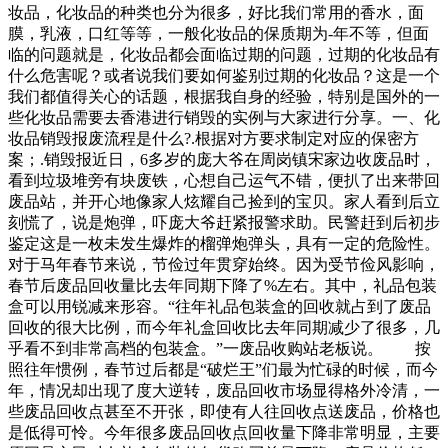
妆品，化妆品的种类也分为很多，好比我们常用的香水，面
膜，乳液，口红等等，一般化妆品的保质期为-年不等，但面
临的问题就是，化妆品都会面临过期的问题，过期的化妆品有
什么危害呢？或者说我们要如何鉴别过期的化妆品？这是一个
我们都值得关心的话题，根据我自身的经验，特别是国外的一
些化妆品需要去香港进行销毁的实例与大家进行分享。一、化
妆品销毁报废流程是什么?.根据对方要求制定对应的保密方
案；.销毁报近日，6多岁的庞大爷在周岗镇宋家边收废品时，
看到垃圾堆旁有块废铁，心想自己运气不错，便扒了出来带回
废品站，并开心地像家人炫耀自己捡到的宝贝。家人看到后立
刻慌了，说是炮弹，吓庞大爷赶紧报警求助。民警赶到后初步
鉴定这是一枚未发生爆炸的榴弹炮弹头，具有一定的危险性。
对于马年春节来说，节俭过年贯穿始终。因为受节俭风影响，
春节后废品回收量比去年同期下降了%左右。其中，礼品包装
盒可以用锐减来形容。“往年礼品包装盒的回收就占到了废品
回收的很大比例，而今年礼盒回收比去年同期减少了很多，几
乎看不到非常高档的包装盒。”一废品收购站老板说。 按
照往年惯例，春节过后都是“破烂王”们最为忙碌的时候，而今
年，情况却出现了度大逆转，废品回收市场显得格外冷清，一
些废品回收点甚至不开张，即使有人往回收点送废品，价格也
是低得可怜。今年很多废品回收点回收量下降非常明显，主要