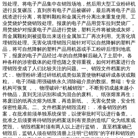
毁处理。将电子产品集中在销毁场地，然后用大型工业粉碎机
进行反复碾压，直到所有电子产品被碾碎，最后再将电子产品
残渣进行分离，将塑料颗粒和金属元件分离出来重复使用。工
业焚烧炉焚烧销毁处理。报废的电子产品用货车拉到焚烧厂，
用焚烧炉对报废电子产品进行焚烧，塑料元件将被烧成灰烬，
而金属颗粒则被提取出来送往金属加工厂再次利用。无害化填
埋销毁处理。无害化填埋销毁只能针对可以自然降解的塑料产
品，将可自然降解的塑料产品用机器或手工粉碎后埋到地底
下，报废的电子产品经过-年的自然降解后融入了土层中。各
种各样的涉密载体的处理也随之变得重视，如何对档案进行合
理销毁变成了人们比较关注的问题。一、销毁文件档案的方
式：. 物理粉碎:通过碎纸机或类似装置使物料破碎成条状或颗
粒。. 电子消磁:用强磁铁永久消除磁介质的数据。弊端：专业
机构可恢复 。、物理破碎:“机械销毁”，不断剪切成越来越小
件物品，直到无法识别和成为混合的废料。、纸张熔浆再生；
将废旧的纸再次熔为纸浆，再造新纸。、无害化焚烧，安全性
保密性最高。二、文件档案的销毁流程： . 准备销毁的档
案，在批准前须单独系统保管，以便审批时可以进行备查。.
批准之后须要将待销毁的档案送到有资质的造纸厂化为纸浆或
焚毁。. 销毁档案时须有两人以上进行监销， 直至档案确已
销毁后，监销人须在销毁清册上注明“已销毁”的字样和销毁的