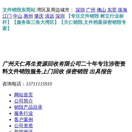
文件销毁东莞站
湾区及周边城市：
深圳
广州
佛山
东莞
珠海
江门
中山
惠州
肇庆
清远
深圳
【专注文件销毁 树立行业标
杆】【服务珠三角大湾区】【天仁销毁,文件档案保密销毁专
家】
广州天仁再生资源回收有限公司
二十年专注涉密资
料文件销毁服务
上门回收 保密销毁 出具报告
咨询电话：
13711115910
网站首页
公司简介
销毁产品目录
服务行业
客户案例
公司资质
新闻资讯