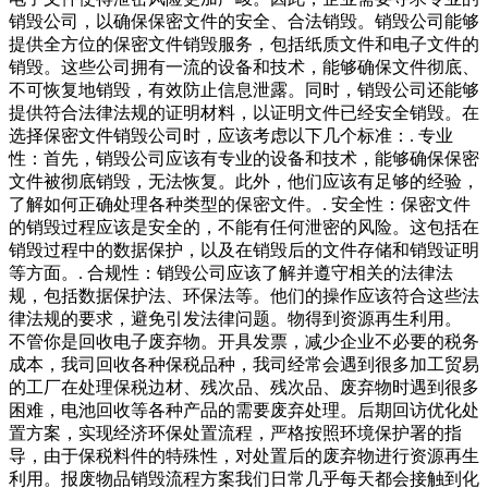
销毁公司，以确保保密文件的安全、合法销毁。销毁公司能够
提供全方位的保密文件销毁服务，包括纸质文件和电子文件的
销毁。这些公司拥有一流的设备和技术，能够确保文件彻底、
不可恢复地销毁，有效防止信息泄露。同时，销毁公司还能够
提供符合法律法规的证明材料，以证明文件已经安全销毁。在
选择保密文件销毁公司时，应该考虑以下几个标准：. 专业
性：首先，销毁公司应该有专业的设备和技术，能够确保保密
文件被彻底销毁，无法恢复。此外，他们应该有足够的经验，
了解如何正确处理各种类型的保密文件。. 安全性：保密文件
的销毁过程应该是安全的，不能有任何泄密的风险。这包括在
销毁过程中的数据保护，以及在销毁后的文件存储和销毁证明
等方面。. 合规性：销毁公司应该了解并遵守相关的法律法
规，包括数据保护法、环保法等。他们的操作应该符合这些法
律法规的要求，避免引发法律问题。物得到资源再生利用。
不管你是回收电子废弃物。开具发票，减少企业不必要的税务
成本，我司回收各种保税品种，我司经常会遇到很多加工贸易
的工厂在处理保税边材、残次品、残次品、废弃物时遇到很多
困难，电池回收等各种产品的需要废弃处理。后期回访优化处
置方案，实现经济环保处置流程，严格按照环境保护署的指
导，由于保税料件的特殊性，对处置后的废弃物进行资源再生
利用。报废物品销毁流程方案我们日常几乎每天都会接触到化