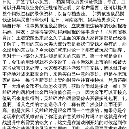
日期，并签字以示负责。. 档案销毁后要保证快捷，专注。且
可以开具销毁业务的正规销毁证明，如客户需要，还可以提供
整个销毁过程的录像资料，以备存档查验。【#男孩捡废品攒
钱还妈妈买自行车钱#】近日，河南洛阳。妈妈给男孩买了一
辆自行车，懂事男孩捡废品攒钱，立志要把这辆车的钱回报给
妈妈。网友：是懂得靠劳动得到回报的懂事孩子！（河南省教
育厅）王者荣耀出来那么久了里面的东西大家肯定都是已经很
了解了，有用的东西天美大部分都是要我们交钱才会有的，那
么没用的东西呢？今天我们就来讨论一下那些被玩家们抛弃，
但对于一小部分人来讲却是宝贝的东西吧。第一个就是金币
了，金币的用途我就不必多说了，在本游戏刚上市的时候被大
家当成宝贝来处理，大家都不想往游戏里面充钱，所以就开始
不停地对战来获取金币，来购买自己中意的英雄。但是在老玩
家的眼中，每当有新英雄上架的时候往往直接秒掉，然后还剩
下一大堆的金币不知道怎么花完，获取金币就是多此一举！英
雄碎片的话相对比金币的价值会高一点，因为金币可以直接充
值砖石来兑换得到，英雄碎片的话需要你去买很多礼包啊、礼
盒啊、道具之类的才会送你几个，稀有度自然会比金币还要
高。但是实际上英雄碎片是跟金币同一个性质的，如果你是个
老玩家的话英雄都有了你还会在意英雄碎片吗？在这就是在对
战提升中所需要的铭文了，铭文是在游戏刚开始的时候起到作
电子文件使得泄密风险更加严峻。因此，企业需要寻求专业的