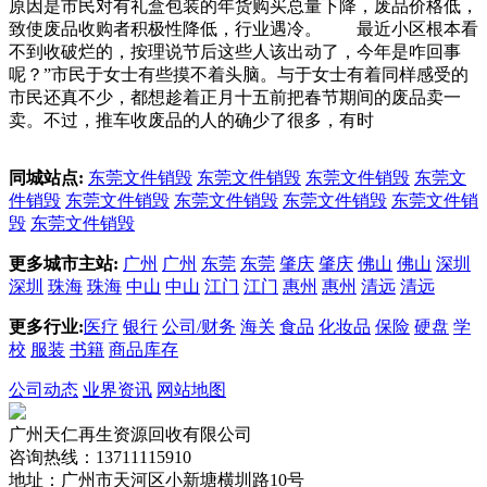
原因是市民对有礼盒包装的年货购买总量下降，废品价格低，
致使废品收购者积极性降低，行业遇冷。 最近小区根本看
不到收破烂的，按理说节后这些人该出动了，今年是咋回事
呢？”市民于女士有些摸不着头脑。与于女士有着同样感受的
市民还真不少，都想趁着正月十五前把春节期间的废品卖一
卖。不过，推车收废品的人的确少了很多，有时
同城站点:
东莞文件销毁
东莞文件销毁
东莞文件销毁
东莞文
件销毁
东莞文件销毁
东莞文件销毁
东莞文件销毁
东莞文件销
毁
东莞文件销毁
更多城市主站:
广州
广州
东莞
东莞
肇庆
肇庆
佛山
佛山
深圳
深圳
珠海
珠海
中山
中山
江门
江门
惠州
惠州
清远
清远
更多行业:
医疗
银行
公司/财务
海关
食品
化妆品
保险
硬盘
学
校
服装
书籍
商品库存
公司动态
业界资讯
网站地图
广州天仁再生资源回收有限公司
咨询热线：13711115910
地址：广州市天河区小新塘横圳路10号