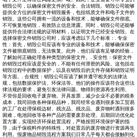
销毁公司，以确保保密文件的安全、合法销毁。销毁公司能够
提供全方位的保密文件销毁服务，包括纸质文件和电子文件的
销毁。这些公司拥有一流的设备和技术，能够确保文件彻底、
不可恢复地销毁，有效防止信息泄露。同时，销毁公司还能够
提供符合法律法规的证明材料，以证明文件已经安全销毁。在
选择保密文件销毁公司时，应该考虑以下几个标准：. 专业
性：首先，销毁公司应该有专业的设备和技术，能够确保保密
文件被彻底销毁，无法恢复。此外，他们应该有足够的经验，
了解如何正确处理各种类型的保密文件。. 安全性：保密文件
的销毁过程应该是安全的，不能有任何泄密的风险。这包括在
销毁过程中的数据保护，以及在销毁后的文件存储和销毁证明
等方面。. 合规性：销毁公司应该了解并遵守相关的法律法
规，包括数据保护法、环保法等。他们的操作应该符合这些法
律法规的要求，避免引发法律问题。物得到资源再生利用。
不管你是回收电子废弃物。开具发票，减少企业不必要的税务
成本，我司回收各种保税品种，我司经常会遇到很多加工贸易
的工厂在处理保税边材、残次品、残次品、废弃物时遇到很多
困难，电池回收等各种产品的需要废弃处理。后期回访优化处
置方案，实现经济环保处置流程，严格按照环境保护署的指
导，由于保税料件的特殊性，对处置后的废弃物进行资源再生
利用。报废物品销毁流程方案我们日常几乎每天都会接触到化