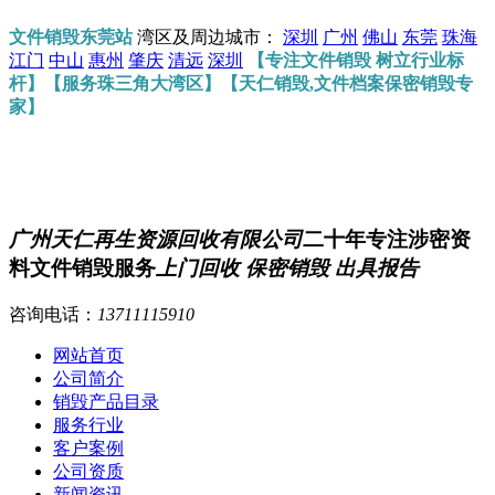
文件销毁东莞站
湾区及周边城市：
深圳
广州
佛山
东莞
珠海
江门
中山
惠州
肇庆
清远
深圳
【专注文件销毁 树立行业标
杆】【服务珠三角大湾区】【天仁销毁,文件档案保密销毁专
家】
广州天仁再生资源回收有限公司
二十年专注涉密资
料文件销毁服务
上门回收 保密销毁 出具报告
咨询电话：
13711115910
网站首页
公司简介
销毁产品目录
服务行业
客户案例
公司资质
新闻资讯