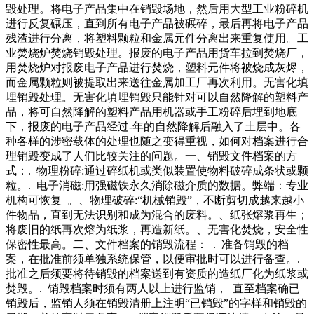
毁处理。将电子产品集中在销毁场地，然后用大型工业粉碎机
进行反复碾压，直到所有电子产品被碾碎，最后再将电子产品
残渣进行分离，将塑料颗粒和金属元件分离出来重复使用。工
业焚烧炉焚烧销毁处理。报废的电子产品用货车拉到焚烧厂，
用焚烧炉对报废电子产品进行焚烧，塑料元件将被烧成灰烬，
而金属颗粒则被提取出来送往金属加工厂再次利用。无害化填
埋销毁处理。无害化填埋销毁只能针对可以自然降解的塑料产
品，将可自然降解的塑料产品用机器或手工粉碎后埋到地底
下，报废的电子产品经过-年的自然降解后融入了土层中。各
种各样的涉密载体的处理也随之变得重视，如何对档案进行合
理销毁变成了人们比较关注的问题。一、销毁文件档案的方
式：. 物理粉碎:通过碎纸机或类似装置使物料破碎成条状或颗
粒。. 电子消磁:用强磁铁永久消除磁介质的数据。弊端：专业
机构可恢复 。、物理破碎:“机械销毁”，不断剪切成越来越小
件物品，直到无法识别和成为混合的废料。、纸张熔浆再生；
将废旧的纸再次熔为纸浆，再造新纸。、无害化焚烧，安全性
保密性最高。二、文件档案的销毁流程： . 准备销毁的档
案，在批准前须单独系统保管，以便审批时可以进行备查。.
批准之后须要将待销毁的档案送到有资质的造纸厂化为纸浆或
焚毁。. 销毁档案时须有两人以上进行监销， 直至档案确已
销毁后，监销人须在销毁清册上注明“已销毁”的字样和销毁的