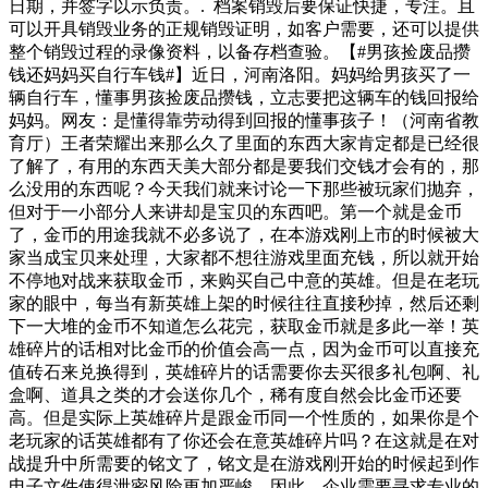
日期，并签字以示负责。. 档案销毁后要保证快捷，专注。且
可以开具销毁业务的正规销毁证明，如客户需要，还可以提供
整个销毁过程的录像资料，以备存档查验。【#男孩捡废品攒
钱还妈妈买自行车钱#】近日，河南洛阳。妈妈给男孩买了一
辆自行车，懂事男孩捡废品攒钱，立志要把这辆车的钱回报给
妈妈。网友：是懂得靠劳动得到回报的懂事孩子！（河南省教
育厅）王者荣耀出来那么久了里面的东西大家肯定都是已经很
了解了，有用的东西天美大部分都是要我们交钱才会有的，那
么没用的东西呢？今天我们就来讨论一下那些被玩家们抛弃，
但对于一小部分人来讲却是宝贝的东西吧。第一个就是金币
了，金币的用途我就不必多说了，在本游戏刚上市的时候被大
家当成宝贝来处理，大家都不想往游戏里面充钱，所以就开始
不停地对战来获取金币，来购买自己中意的英雄。但是在老玩
家的眼中，每当有新英雄上架的时候往往直接秒掉，然后还剩
下一大堆的金币不知道怎么花完，获取金币就是多此一举！英
雄碎片的话相对比金币的价值会高一点，因为金币可以直接充
值砖石来兑换得到，英雄碎片的话需要你去买很多礼包啊、礼
盒啊、道具之类的才会送你几个，稀有度自然会比金币还要
高。但是实际上英雄碎片是跟金币同一个性质的，如果你是个
老玩家的话英雄都有了你还会在意英雄碎片吗？在这就是在对
战提升中所需要的铭文了，铭文是在游戏刚开始的时候起到作
电子文件使得泄密风险更加严峻。因此，企业需要寻求专业的