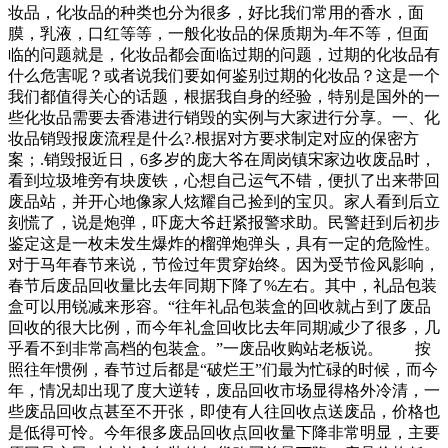
妆品，化妆品的种类也分为很多，好比我们常用的香水，面
膜，乳液，口红等等，一般化妆品的保质期为-年不等，但面
临的问题就是，化妆品都会面临过期的问题，过期的化妆品有
什么危害呢？或者说我们要如何鉴别过期的化妆品？这是一个
我们都值得关心的话题，根据我自身的经验，特别是国外的一
些化妆品需要去香港进行销毁的实例与大家进行分享。一、化
妆品销毁报废流程是什么?.根据对方要求制定对应的保密方
案；.销毁报近日，6多岁的庞大爷在周岗镇宋家边收废品时，
看到垃圾堆旁有块废铁，心想自己运气不错，便扒了出来带回
废品站，并开心地像家人炫耀自己捡到的宝贝。家人看到后立
刻慌了，说是炮弹，吓庞大爷赶紧报警求助。民警赶到后初步
鉴定这是一枚未发生爆炸的榴弹炮弹头，具有一定的危险性。
对于马年春节来说，节俭过年贯穿始终。因为受节俭风影响，
春节后废品回收量比去年同期下降了%左右。其中，礼品包装
盒可以用锐减来形容。“往年礼品包装盒的回收就占到了废品
回收的很大比例，而今年礼盒回收比去年同期减少了很多，几
乎看不到非常高档的包装盒。”一废品收购站老板说。 按
照往年惯例，春节过后都是“破烂王”们最为忙碌的时候，而今
年，情况却出现了度大逆转，废品回收市场显得格外冷清，一
些废品回收点甚至不开张，即使有人往回收点送废品，价格也
是低得可怜。今年很多废品回收点回收量下降非常明显，主要