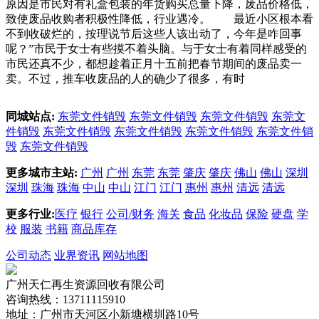
原因是市民对有礼盒包装的年货购买总量下降，废品价格低，
致使废品收购者积极性降低，行业遇冷。 最近小区根本看
不到收破烂的，按理说节后这些人该出动了，今年是咋回事
呢？”市民于女士有些摸不着头脑。与于女士有着同样感受的
市民还真不少，都想趁着正月十五前把春节期间的废品卖一
卖。不过，推车收废品的人的确少了很多，有时
同城站点:
东莞文件销毁
东莞文件销毁
东莞文件销毁
东莞文
件销毁
东莞文件销毁
东莞文件销毁
东莞文件销毁
东莞文件销
毁
东莞文件销毁
更多城市主站:
广州
广州
东莞
东莞
肇庆
肇庆
佛山
佛山
深圳
深圳
珠海
珠海
中山
中山
江门
江门
惠州
惠州
清远
清远
更多行业:
医疗
银行
公司/财务
海关
食品
化妆品
保险
硬盘
学
校
服装
书籍
商品库存
公司动态
业界资讯
网站地图
广州天仁再生资源回收有限公司
咨询热线：13711115910
地址：广州市天河区小新塘横圳路10号