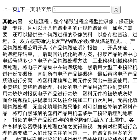
上一页
1
下一页
转至第
其他内容
： 处理流程，整个销毁过程全程监控录像，保证快
捷，专注。且可以开具销毁业务的正规销毁证明，如客户需
要，还可以提供整个销毁过程的录像资料，以备存档查验。过
程。6、双方核实确认报废产品销毁的数量及满意程度。、产
品销毁处理公司开具《产品销毁证明》报告。、开具凭证。、
销毁程序结束。、后期回访优化销毁方案。报废产品销毁中心
电话号码多少？电子产品销毁处理方法：工业粉碎机械粉碎销
毁处理。将电子产品集中在销毁场地，然后用大型工业粉碎机
进行反复碾压，直到所有电子产品被碾碎，最后再将电子产品
残渣进行分离，将塑料颗粒和金属元件分离出来重复使用。工
业焚烧炉焚烧销毁处理。报废的电子产品用货车拉到焚烧厂，
用焚烧炉对报废电子产品进行焚烧，塑料元件将被烧成灰烬，
而金属颗粒则被提取出来送往金属加工厂再次利用。无害化填
埋销毁处理。无害化填埋销毁只能针对可以自然降解的塑料产
品，将可自然降解的塑料产品用机器或手工粉碎后埋到地底
下，报废的电子产品经过-年的自然降解后融入了土层中。各
种各样的涉密载体的处理也随之变得重视，如何对档案进行合
理销毁变成了人们比较关注的问题。一、销毁文件档案的方
式：. 物理粉碎:通过碎纸机或类似装置使物料破碎成条状或颗