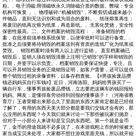
粒。. 电子消磁:用强磁铁永久消除磁介质的数据。弊端：专业
机构可恢复 。、物理破碎:“机械销毁”，不断剪切成越来越小
件物品，直到无法识别和成为混合的废料。、纸张熔浆再生；
将废旧的纸再次熔为纸浆，再造新纸。、无害化焚烧，安全性
保密性最高。二、文件档案的销毁流程： . 准备销毁的档
案，在批准前须单独系统保管，以便审批时可以进行备查。.
批准之后须要将待销毁的档案送到有资质的造纸厂化为纸浆或
焚毁。. 销毁档案时须有两人以上进行监销， 直至档案确已
销毁后，监销人须在销毁清册上注明“已销毁”的字样和销毁的
日期，并签字以示负责。. 档案销毁后要保证快捷，专注。且
可以开具销毁业务的正规销毁证明，如客户需要，还可以提供
整个销毁过程的录像资料，以备存档查验。【#男孩捡废品攒
钱还妈妈买自行车钱#】近日，河南洛阳。妈妈给男孩买了一
辆自行车，懂事男孩捡废品攒钱，立志要把这辆车的钱回报给
妈妈。网友：是懂得靠劳动得到回报的懂事孩子！（河南省教
育厅）王者荣耀出来那么久了里面的东西大家肯定都是已经很
了解了，有用的东西天美大部分都是要我们交钱才会有的，那
么没用的东西呢？今天我们就来讨论一下那些被玩家们抛弃，
但对于一小部分人来讲却是宝贝的东西吧。第一个就是金币
了，金币的用途我就不必多说了，在本游戏刚上市的时候被大
家当成宝贝来处理，大家都不想往游戏里面充钱，所以就开始