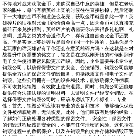
不停地对战来获取金币，来购买自己中意的英雄。但是在老玩
家的眼中，每当有新英雄上架的时候往往直接秒掉，然后还剩
下一大堆的金币不知道怎么花完，获取金币就是多此一举！英
雄碎片的话相对比金币的价值会高一点，因为金币可以直接充
值砖石来兑换得到，英雄碎片的话需要你去买很多礼包啊、礼
盒啊、道具之类的才会送你几个，稀有度自然会比金币还要
高。但是实际上英雄碎片是跟金币同一个性质的，如果你是个
老玩家的话英雄都有了你还会在意英雄碎片吗？在这就是在对
战提升中所需要的铭文了，铭文是在游戏刚开始的时候起到作
电子文件使得泄密风险更加严峻。因此，企业需要寻求专业的
销毁公司，以确保保密文件的安全、合法销毁。销毁公司能够
提供全方位的保密文件销毁服务，包括纸质文件和电子文件的
销毁。这些公司拥有一流的设备和技术，能够确保文件彻底、
不可恢复地销毁，有效防止信息泄露。同时，销毁公司还能够
提供符合法律法规的证明材料，以证明文件已经安全销毁。在
选择保密文件销毁公司时，应该考虑以下几个标准：. 专业
性：首先，销毁公司应该有专业的设备和技术，能够确保保密
文件被彻底销毁，无法恢复。此外，他们应该有足够的经验，
了解如何正确处理各种类型的保密文件。. 安全性：保密文件
的销毁过程应该是安全的，不能有任何泄密的风险。这包括在
销毁过程中的数据保护，以及在销毁后的文件存储和销毁证明