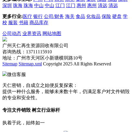
深圳
珠海
珠海
中山
中山
江门
江门
惠州
惠州
清远
清远
更多行业:
医疗
银行
公司/财务
海关
食品
化妆品
保险
硬盘
学
校
服装
书籍
商品库存
公司动态
业界资讯
网站地图
广州天仁再生资源回收有限公司
咨询热线：13711115910
地址：广州市天河区小新塘横圳路10号
Sitemap
Sitemap.xml
Copyright 2025 All Rights Reserved
微信客服
天仁密销，自成立之始便反复探索：
提供一种什么服务，能够未来数十年，仍满足客户对文件销毁
的专业和安全性。
专注文件销毁 树立行业标杆
执着于此，始终如一