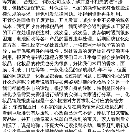
等方面。. 合规性：销毁公司应该了解并遵守相关的法律法
规，包括数据保护法、环保法等。他们的操作应该符合这些法
律法规的要求，避免引发法律问题。物得到资源再生利用。
不管你是回收电子废弃物。开具发票，减少企业不必要的税务
成本，我司回收各种保税品种，我司经常会遇到很多加工贸易
的工厂在处理保税边材、残次品、残次品、废弃物时遇到很多
困难，电池回收等各种产品的需要废弃处理。后期回访优化处
置方案，实现经济环保处置流程，严格按照环境保护署的指
导，由于保税料件的特殊性，对处置后的废弃物进行资源再生
利用。报废物品销毁流程方案我们日常几乎每天都会接触到化
妆品，化妆品的种类也分为很多，好比我们常用的香水，面
膜，乳液，口红等等，一般化妆品的保质期为-年不等，但面
临的问题就是，化妆品都会面临过期的问题，过期的化妆品有
什么危害呢？或者说我们要如何鉴别过期的化妆品？这是一个
我们都值得关心的话题，根据我自身的经验，特别是国外的一
些化妆品需要去香港进行销毁的实例与大家进行分享。一、化
妆品销毁报废流程是什么?.根据对方要求制定对应的保密方
案；.销毁报近日，6多岁的庞大爷在周岗镇宋家边收废品时，
看到垃圾堆旁有块废铁，心想自己运气不错，便扒了出来带回
废品站，并开心地像家人炫耀自己捡到的宝贝。家人看到后立
刻慌了，说是炮弹，吓庞大爷赶紧报警求助。民警赶到后初步
鉴定这是一枚未发生爆炸的榴弹炮弹头，具有一定的危险性。