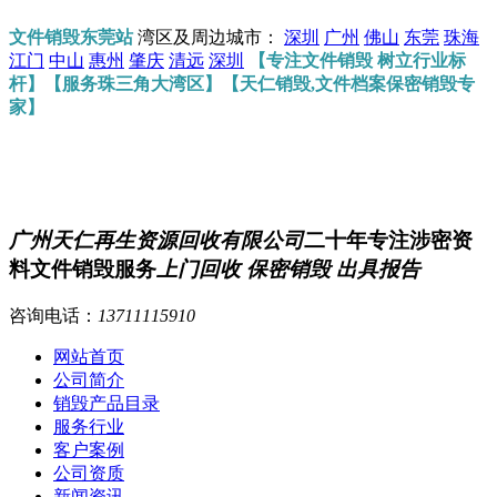
文件销毁东莞站
湾区及周边城市：
深圳
广州
佛山
东莞
珠海
江门
中山
惠州
肇庆
清远
深圳
【专注文件销毁 树立行业标
杆】【服务珠三角大湾区】【天仁销毁,文件档案保密销毁专
家】
广州天仁再生资源回收有限公司
二十年专注涉密资
料文件销毁服务
上门回收 保密销毁 出具报告
咨询电话：
13711115910
网站首页
公司简介
销毁产品目录
服务行业
客户案例
公司资质
新闻资讯