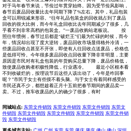
对于马年春节来说，节俭过年贯穿始终。因为受节俭风影响，
春节后废品回收量比去年同期下降了%左右。其中，礼品包装
盒可以用锐减来形容。“往年礼品包装盒的回收就占到了废品
回收的很大比例，而今年礼盒回收比去年同期减少了很多，几
乎看不到非常高档的包装盒。”一废品收购站老板说。 按
照往年惯例，春节过后都是“破烂王”们最为忙碌的时候，而今
年，情况却出现了度大逆转，废品回收市场显得格外冷清，一
些废品回收点甚至不开张，即使有人往回收点送废品，价格也
是低得可怜。今年很多废品回收点回收量下降非常明显，主要
原因是市民对有礼盒包装的年货购买总量下降，废品价格低，
致使废品收购者积极性降低，行业遇冷。 最近小区根本看
不到收破烂的，按理说节后这些人该出动了，今年是咋回事
呢？”市民于女士有些摸不着头脑。与于女士有着同样感受的
市民还真不少，都想趁着正月十五前把春节期间的废品卖一
卖。不过，推车收废品的人的确少了很多，有时
同城站点:
东莞文件销毁
东莞文件销毁
东莞文件销毁
东莞文
件销毁
东莞文件销毁
东莞文件销毁
东莞文件销毁
东莞文件销
毁
东莞文件销毁
更多城市主站:
广州
广州
东莞
东莞
肇庆
肇庆
佛山
佛山
深圳